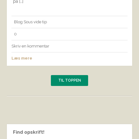
på […]
Blog
Sous vide
tip
0
Skriv en kommentar
Læs mere
TIL TOPPEN
Find opskrift!