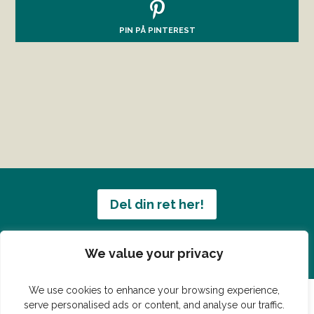
PIN PÅ PINTEREST
Del din ret her!
Har du en konge ret du vil dele?
We value your privacy
We use cookies to enhance your browsing experience,
serve personalised ads or content, and analyse our traffic.