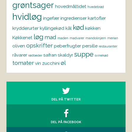
grøntsager
hovedmåltidet
hvedebrød
hvidløg
ingefær
ingredienser
kartofler
kød
krydderurter
kyllingekød
kål
køkken
løg
mad
Køkkenet
maden
madvarer
mandolinjern
merian
opskrifter
oliven
peberfrugter
persille
restauranter
suppe
råvarer
safran
skaldyr
rødbeder
svinekød
tomater
øl
vin
zucchini
DEL PÅ TWITTER
DEL PÅ FACEBOOK