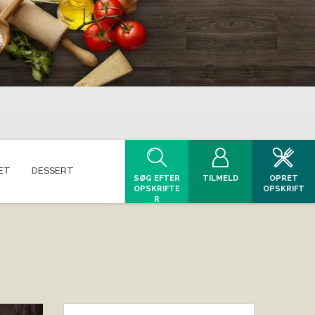
ET
DESSERT
SØG EFTER
TILMELD
OPRET
OPSKRIFTE
OPSKRIFT
R