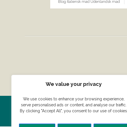
Blog
Italiensk mad
Udenlandsk mad
We value your privacy
We use cookies to enhance your browsing experience,
serve personalised ads or content, and analyse our traffic.
Har du en konge ret du vil dele
By clicking "Accept All", you consent to our use of cookies