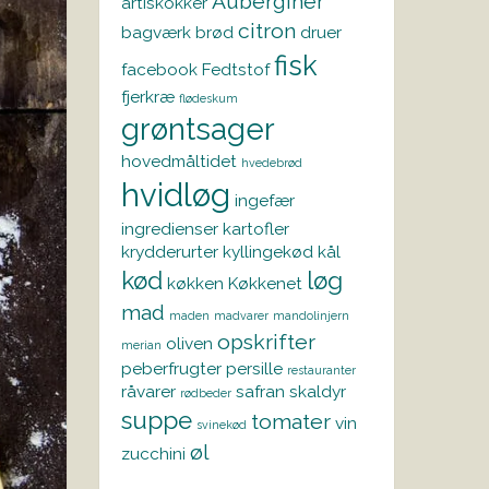
Auberginer
artiskokker
citron
bagværk
brød
druer
fisk
facebook
Fedtstof
fjerkræ
flødeskum
grøntsager
hovedmåltidet
hvedebrød
hvidløg
ingefær
ingredienser
kartofler
krydderurter
kyllingekød
kål
kød
løg
køkken
Køkkenet
mad
maden
madvarer
mandolinjern
opskrifter
oliven
merian
peberfrugter
persille
restauranter
råvarer
safran
skaldyr
rødbeder
suppe
tomater
vin
svinekød
øl
zucchini