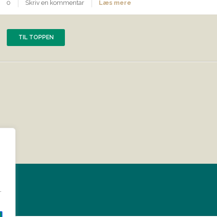
0
Skriv en kommentar
Læs mere
TIL TOPPEN
?
.