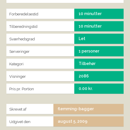
10 minutter
Forberedelsestid
10 minutter
Tilberedningstid
Let
Sværhedsgrad
1 personer
Serveringer
Tilbehør
Kategori
2086
Visninger
0.00 kr.
Pris pr. Portion
flemming-bagger
Skrevet af
august 5, 2009
Udgivet den