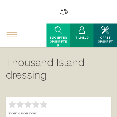
SØG EFTER
TILMELD
OPRET
OPSKRIFTE
OPSKRIFT
R
Thousand Island
dressing
Bedøm denne vare:
INDSEND BEDØMMELSE
1.00
Ingen vurderinger.