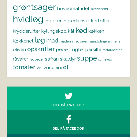
grøntsager
hovedmåltidet
hvedebrød
hvidløg
ingefær
ingredienser
kartofler
kød
krydderurter
kyllingekød
kål
køkken
løg
mad
Køkkenet
maden
madvarer
mandolinjern
merian
opskrifter
oliven
peberfrugter
persille
restauranter
suppe
råvarer
safran
skaldyr
rødbeder
svinekød
tomater
øl
vin
zucchini
DEL PÅ TWITTER
DEL PÅ FACEBOOK