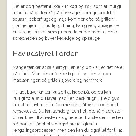
Det er dog bestemt ikke kun kød og fisk, som er muligt
at putte på grillen. Også grønsager som gulerødder,
squash, peberfrugt og majs kommer ofte på grillen i
mange hjem. En hurtig grillning, kan give grønsagerne
en utrolig, lækker smag, uden de ender med at miste
sprødheden og bliver kedelige og spiselige.
Hav udstyret i orden
Mange tænker, at så snart grillen er gjort klar, er det hele
på plads. Men der er forskelligt udstyr, der vil gøre
madlavningen på grillen sjovere og nemmere.
Hurtigt bliver grillen kulsort at kigge på, og du kan
hurtigt føle, at du laver mad i en beskidt grill. Heldigvis
er det relativt nemt at fixe med en stålbørste og noget
rensevæske. Du kan tænde grillen helt op, så madrester
bliver brændt af resten – og herefter børste den med en
stålbørste. Låget bliver også hurtigt glemt i
rengøringsprocessen, men den kan du også let for til at