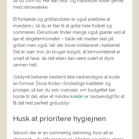
se ud som nu. Her kan fedt- og madrester bliver fjernet
med rensevæske.
Et forklæde og grillhandsker er også praktiske at
investere i, så du er klar til at grille hele foråret og
sommeren. Derudover finder mange også glæde ved at
eje et stegetermometer – både når maden skal på
grillen men også, når der bliver kokkereret i køkkenet.
Det er især, hvis du bruger kulgrill, at termometeret er
smart at have, da det ellers kan være svært at styre
varmen helt.
Udstyret behøver bestemt ikke nødvendigvis at koste
en formue. Disse findes i forskellige kvaliteter og
prislejer, så kan du selv overveje, om budgettet kan
holde til det, eller et mindre
kviklån
er nødvendigt for at
få det helt perfekt grilludstyr.
Husk at prioritere hygiejnen
Selvom der er en sommerlig stemning, hvor alt er