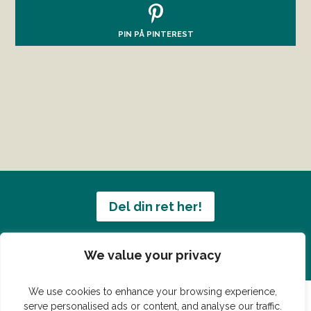
PIN PÅ PINTEREST
Del din ret her!
Har du en konge ret du vil dele?
We value your privacy
We use cookies to enhance your browsing experience,
serve personalised ads or content, and analyse our traffic.