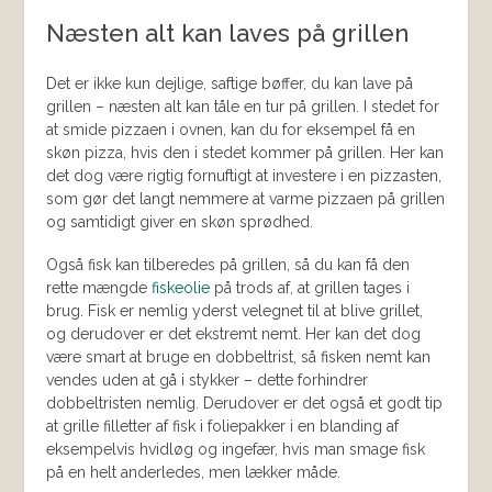
Næsten alt kan laves på grillen
Det er ikke kun dejlige, saftige bøffer, du kan lave på
grillen – næsten alt kan tåle en tur på grillen. I stedet for
at smide pizzaen i ovnen, kan du for eksempel få en
skøn pizza, hvis den i stedet kommer på grillen. Her kan
det dog være rigtig fornuftigt at investere i en pizzasten,
som gør det langt nemmere at varme pizzaen på grillen
og samtidigt giver en skøn sprødhed.
Også fisk kan tilberedes på grillen, så du kan få den
rette mængde
fiskeolie
på trods af, at grillen tages i
brug. Fisk er nemlig yderst velegnet til at blive grillet,
og derudover er det ekstremt nemt. Her kan det dog
være smart at bruge en dobbeltrist, så fisken nemt kan
vendes uden at gå i stykker – dette forhindrer
dobbeltristen nemlig. Derudover er det også et godt tip
at grille filletter af fisk i foliepakker i en blanding af
eksempelvis hvidløg og ingefær, hvis man smage fisk
på en helt anderledes, men lækker måde.