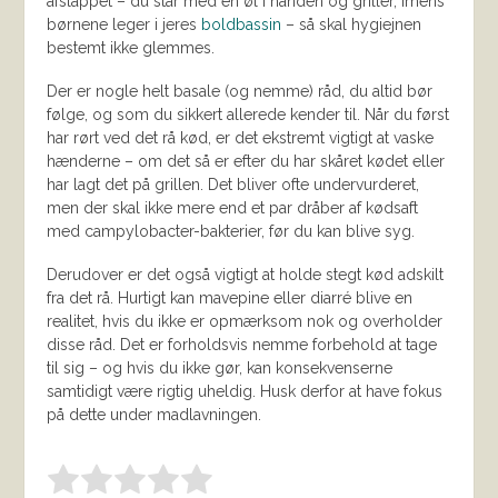
afslappet – du står med en øl i hånden og griller, imens
børnene leger i jeres
boldbassin
– så skal hygiejnen
bestemt ikke glemmes.
Der er nogle helt basale (og nemme) råd, du altid bør
følge, og som du sikkert allerede kender til. Når du først
har rørt ved det rå kød, er det ekstremt vigtigt at vaske
hænderne – om det så er efter du har skåret kødet eller
har lagt det på grillen. Det bliver ofte undervurderet,
men der skal ikke mere end et par dråber af kødsaft
med campylobacter-bakterier, før du kan blive syg.
Derudover er det også vigtigt at holde stegt kød adskilt
fra det rå. Hurtigt kan mavepine eller diarré blive en
realitet, hvis du ikke er opmærksom nok og overholder
disse råd. Det er forholdsvis nemme forbehold at tage
til sig – og hvis du ikke gør, kan konsekvenserne
samtidigt være rigtig uheldig. Husk derfor at have fokus
på dette under madlavningen.
Bedøm denne vare:
INDSEND BEDØMMELSE
1.00