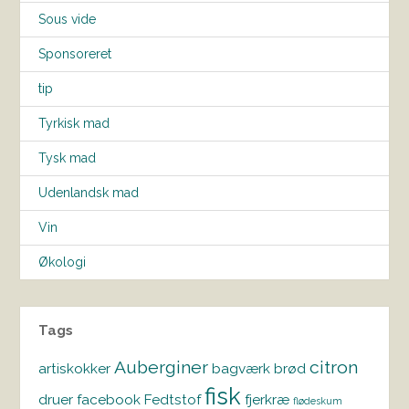
Sous vide
Sponsoreret
tip
Tyrkisk mad
Tysk mad
Udenlandsk mad
Vin
Økologi
Tags
Auberginer
citron
artiskokker
bagværk
brød
fisk
druer
facebook
Fedtstof
fjerkræ
flødeskum