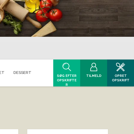
ET
DESSERT
SØG EFTER
TILMELD
OPRET
OPSKRIFTE
OPSKRIFT
R