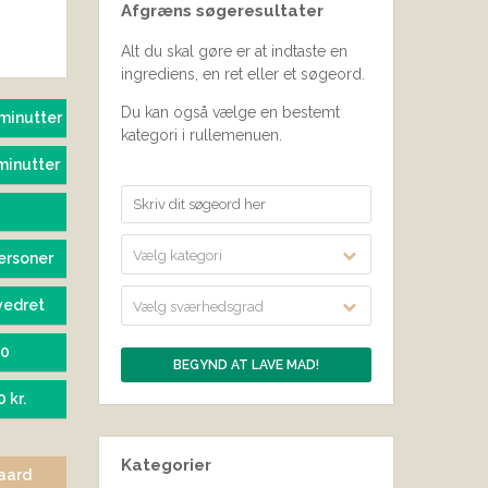
Afgræns søgeresultater
SEND BEDØMMELSE
Alt du skal gøre er at indtaste en
ingrediens, en ret eller et søgeord.
Du kan også vælge en bestemt
minutter
kategori i rullemenuen.
minutter
Vælg kategori
ersoner
vedret
Vælg sværhedsgrad
90
0 kr.
Kategorier
aard