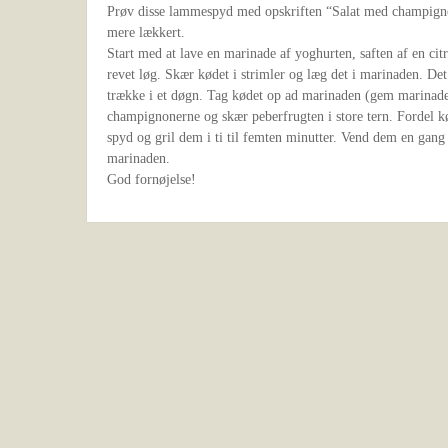
Prøv disse lammespyd med opskriften “Salat med champignon
mere lækkert.
Start med at lave en marinade af yoghurten, saften af en citron
revet løg. Skær kødet i strimler og læg det i marinaden. Det 
trække i et døgn. Tag kødet op ad marinaden (gem marinade
champignonerne og skær peberfrugten i store tern. Fordel kø
spyd og gril dem i ti til femten minutter. Vend dem en gan
marinaden.
God fornøjelse!