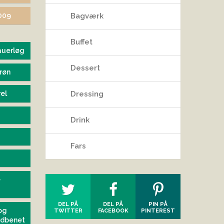
2009
Bagværk
Buffet
tauerløg
Dessert
røn
el
Dressing
Drink
Fars
e
DEL PÅ
DEL PÅ
PIN PÅ
og
TWITTER
FACEBOOK
PINTEREST
udbenet