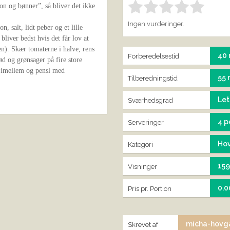
 og bønner”, så bliver det ikke
Bedøm denne vare:
IND
1.00
Ingen vurderinger.
, salt, lidt peber og et lille
bliver bedst hvis det får lov at
n). Skær tomaterne i halve, rens
40 
Forberedelsestid
d og grønsager på fire store
g imellem og pensl med
55 
Tilberedningstid
Let
Sværhedsgrad
4 p
Serveringer
Ho
Kategori
15
Visninger
0.0
Pris pr. Portion
micha-hovg
Skrevet af