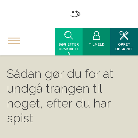
SØG EFTER
TILMELD
OPRET
OPSKRIFTE
OPSKRIFT
R
Sådan gør du for at
undgå trangen til
noget, efter du har
spist