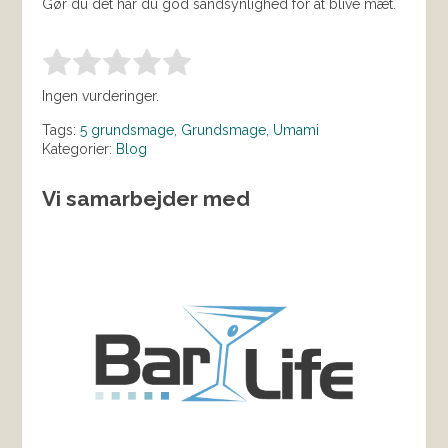
Gør du det har du god sandsynlighed for at blive mæt.
Bedøm denne vare:
INDSEND BEDØMMELSE
1.00
Ingen vurderinger.
Tags:
5 grundsmage
,
Grundsmage
,
Umami
Kategorier:
Blog
Vi samarbejder med