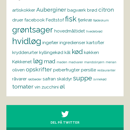
Auberginer
citron
artiskokker
bagværk
brød
fisk
druer
facebook
Fedtstof
fjerkræ
flødeskum
grøntsager
hovedmåltidet
hvedebrød
hvidløg
ingefær
ingredienser
kartofler
kød
krydderurter
kyllingekød
kål
køkken
løg
mad
Køkkenet
maden
madvarer
mandolinjern
merian
opskrifter
oliven
peberfrugter
persille
restauranter
suppe
råvarer
safran
skaldyr
rødbeder
svinekød
tomater
øl
vin
zucchini
DEL PÅ TWITTER