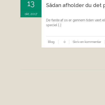
13
Sådan afholder du det
okt, 2017
De fleste af os er gennem tiden vært e
speciel […]
Blog
0
Skriv en kommentar