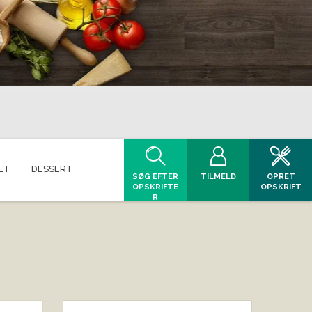
ET
DESSERT
SØG EFTER
TILMELD
OPRET
OPSKRIFTE
OPSKRIFT
R