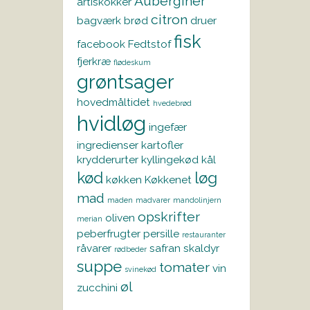
Auberginer
artiskokker
citron
bagværk
brød
druer
fisk
facebook
Fedtstof
fjerkræ
flødeskum
grøntsager
hovedmåltidet
hvedebrød
hvidløg
ingefær
ingredienser
kartofler
krydderurter
kyllingekød
kål
kød
løg
køkken
Køkkenet
mad
maden
madvarer
mandolinjern
opskrifter
oliven
merian
peberfrugter
persille
restauranter
råvarer
safran
skaldyr
rødbeder
suppe
tomater
vin
svinekød
øl
zucchini