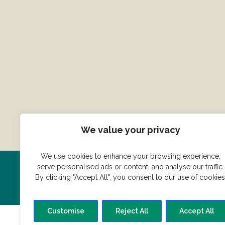
We value your privacy
We use cookies to enhance your browsing experience,
serve personalised ads or content, and analyse our traffic.
Har du en konge ret du vil dele
By clicking "Accept All", you consent to our use of cookies
Customise
Reject All
Accept All