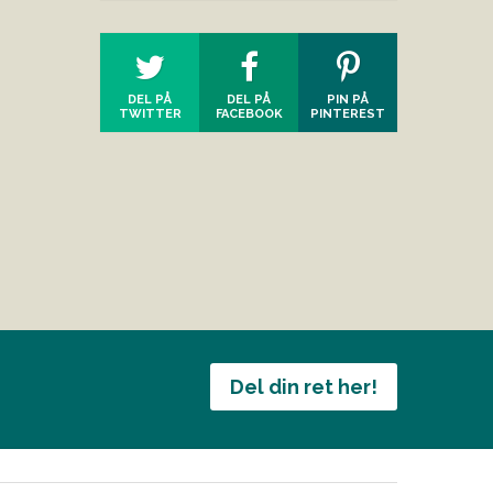
DEL PÅ
DEL PÅ
PIN PÅ
TWITTER
FACEBOOK
PINTEREST
Del din ret her!