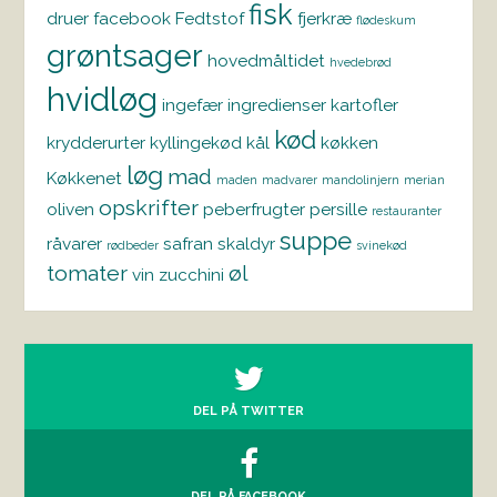
fisk
druer
facebook
Fedtstof
fjerkræ
flødeskum
grøntsager
hovedmåltidet
hvedebrød
hvidløg
ingefær
ingredienser
kartofler
kød
krydderurter
kyllingekød
kål
køkken
løg
mad
Køkkenet
maden
madvarer
mandolinjern
merian
opskrifter
oliven
peberfrugter
persille
restauranter
suppe
råvarer
safran
skaldyr
rødbeder
svinekød
tomater
øl
vin
zucchini
DEL PÅ TWITTER
DEL PÅ FACEBOOK