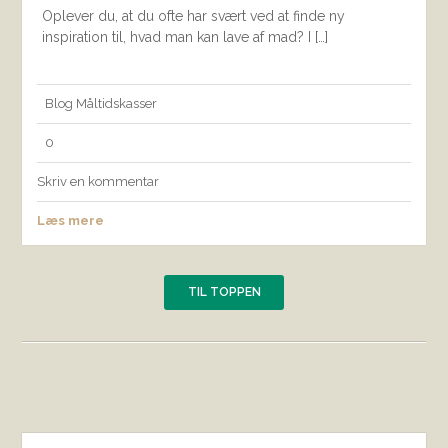
Oplever du, at du ofte har svært ved at finde ny
inspiration til, hvad man kan lave af mad? I […]
Blog
Måltidskasser
0
Skriv en kommentar
Læs mere
TIL TOPPEN