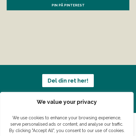
PIN PÅ PINTEREST
Del din ret her!
Har du en konge ret du vil dele?
We value your privacy
We use cookies to enhance your browsing experience,
serve personalised ads or content, and analyse our traffic.
By clicking "Accept All", you consent to our use of cookies.
© Vildmedmad.dk 2019. God og nem mad!