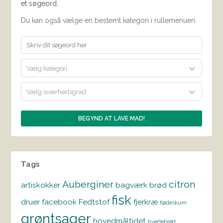
et søgeord.
Du kan også vælge en bestemt kategori i rullemenuen.
Vælg kategori
Vælg sværhedsgrad
Tags
Auberginer
citron
artiskokker
bagværk
brød
fisk
druer
facebook
Fedtstof
fjerkræ
flødeskum
grøntsager
hovedmåltidet
hvedebrød