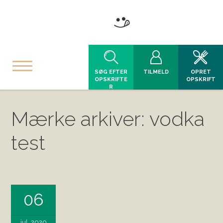
SØG EFTER
TILMELD
OPRET
OPSKRIFTE
OPSKRIFT
R
Mærke arkiver: vodka
test
06
jul, 2020