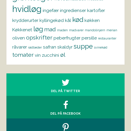
hvidløg
ingefær
ingredienser
kartofler
kød
krydderurter
kyllingekød
kål
køkken
løg
mad
Køkkenet
maden
madvarer
mandolinjern
merian
opskrifter
oliven
peberfrugter
persille
restauranter
suppe
råvarer
safran
skaldyr
rødbeder
svinekød
tomater
øl
vin
zucchini
DEL PÅ TWITTER
DEL PÅ FACEBOOK