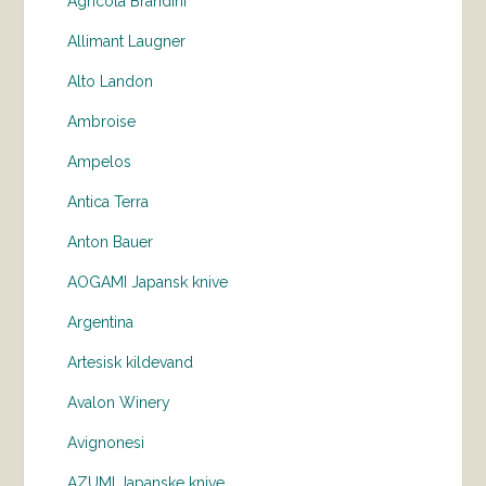
Agricola Brandini
Allimant Laugner
Alto Landon
Ambroise
Ampelos
Antica Terra
Anton Bauer
AOGAMI Japansk knive
Argentina
Artesisk kildevand
Avalon Winery
Avignonesi
AZUMI Japanske knive