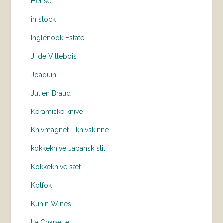
Hensel
in stock
Inglenook Estate
J. de Villebois
Joaquin
Julien Braud
Keramiske knive
Knivmagnet - knivskinne
kokkeknive Japansk stil
Kokkeknive sæt
Kolfok
Kunin Wines
La Chapelle