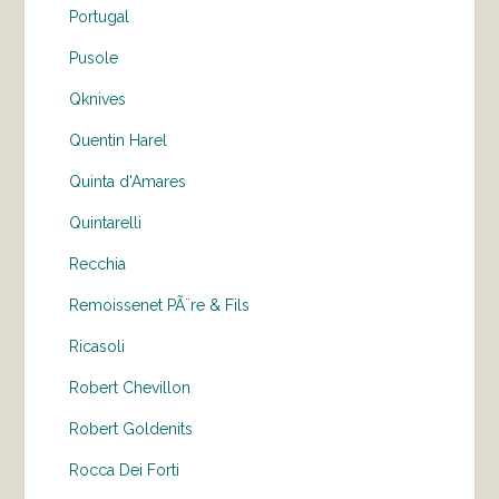
Portugal
Pusole
Qknives
Quentin Harel
Quinta d'Amares
Quintarelli
Recchia
Remoissenet PÃ¨re & Fils
Ricasoli
Robert Chevillon
Robert Goldenits
Rocca Dei Forti