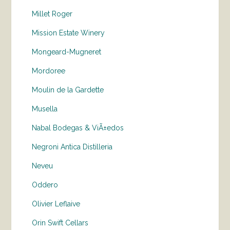
Millet Roger
Mission Estate Winery
Mongeard-Mugneret
Mordoree
Moulin de la Gardette
Musella
Nabal Bodegas & ViÃ±edos
Negroni Antica Distilleria
Neveu
Oddero
Olivier Leflaive
Orin Swift Cellars