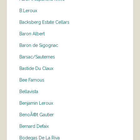
B.Leroux
Backsberg Estate Cellars
Baron Albert
Baron de Sigognac
Barsac/Sauternes
Bastide Du Claux
Bee Famous
Bellavista
Benjamin Leroux
BenoÃ®t Gautier
Bernard Defaix
Bodegas De La Riva