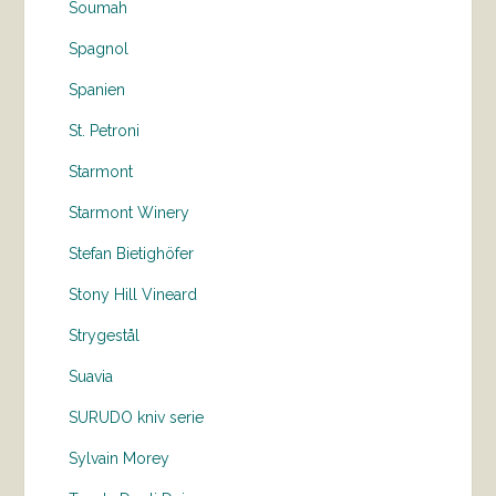
Soumah
Spagnol
Spanien
St. Petroni
Starmont
Starmont Winery
Stefan Bietighöfer
Stony Hill Vineard
Strygestål
Suavia
SURUDO kniv serie
Sylvain Morey