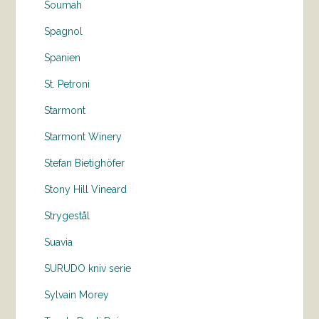
Soumah
Spagnol
Spanien
St. Petroni
Starmont
Starmont Winery
Stefan Bietighöfer
Stony Hill Vineard
Strygestål
Suavia
SURUDO kniv serie
Sylvain Morey