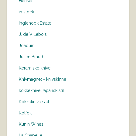
Hensel
in stock
Inglenook Estate
J. de Villebois
Joaquin
Julien Braud
Keramiske knive
Knivmagnet - knivskinne
kokkeknive Japansk stil
Kokkeknive sæt
Kolfok
Kunin Wines
La Chapelle