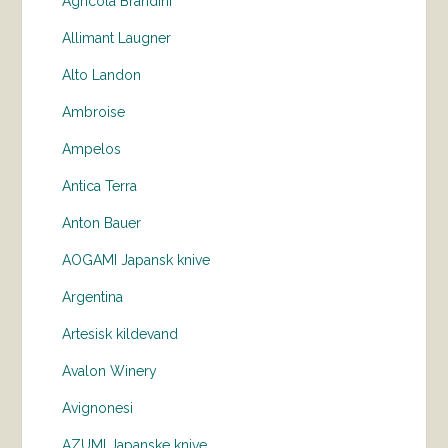
Agricola Brandini
Allimant Laugner
Alto Landon
Ambroise
Ampelos
Antica Terra
Anton Bauer
AOGAMI Japansk knive
Argentina
Artesisk kildevand
Avalon Winery
Avignonesi
AZUMI Japanske knive