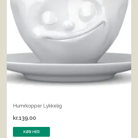
Humrkopper Lykkelig
kr.
139.00
KØB HER