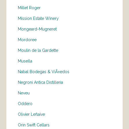
Millet Roger
Mission Estate Winery
Mongeard-Mugneret
Mordoree
Moulin de la Gardette
Musella
Nabal Bodegas & ViÃ±edos
Negroni Antica Distilleria
Neveu
Oddero
Olivier Leflaive
Orin Swift Cellars