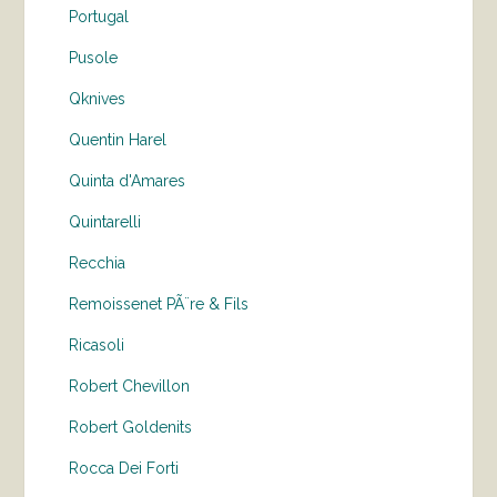
Portugal
Pusole
Qknives
Quentin Harel
Quinta d'Amares
Quintarelli
Recchia
Remoissenet PÃ¨re & Fils
Ricasoli
Robert Chevillon
Robert Goldenits
Rocca Dei Forti