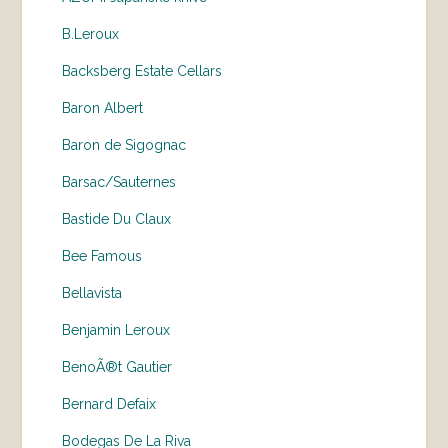
B.Leroux
Backsberg Estate Cellars
Baron Albert
Baron de Sigognac
Barsac/Sauternes
Bastide Du Claux
Bee Famous
Bellavista
Benjamin Leroux
BenoÃ®t Gautier
Bernard Defaix
Bodegas De La Riva