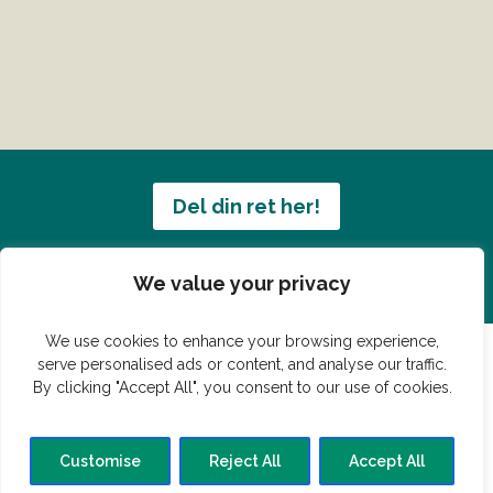
Del din ret her!
Har du en konge ret du vil dele?
We value your privacy
We use cookies to enhance your browsing experience,
serve personalised ads or content, and analyse our traffic.
By clicking "Accept All", you consent to our use of cookies.
© Vildmedmad.dk 2019. God og nem mad!
Forside
Gastroshop
Madjokes
Mad tips
Madblog
Customise
Reject All
Accept All
Hovedret
Bagværk
Forret
Buffet
Dessert