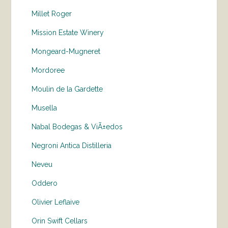
Millet Roger
Mission Estate Winery
Mongeard-Mugneret
Mordoree
Moulin de la Gardette
Musella
Nabal Bodegas & ViÃ±edos
Negroni Antica Distilleria
Neveu
Oddero
Olivier Leflaive
Orin Swift Cellars