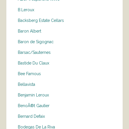
B.Leroux
Backsberg Estate Cellars
Baron Albert
Baron de Sigognac
Barsac/Sauternes
Bastide Du Claux
Bee Famous
Bellavista
Benjamin Leroux
BenoÃ®t Gautier
Bernard Defaix
Bodegas De La Riva