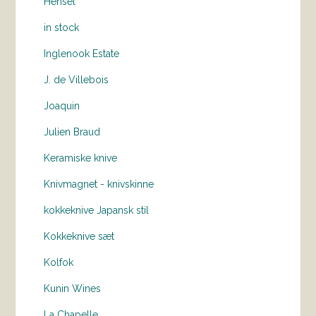
Hensel
in stock
Inglenook Estate
J. de Villebois
Joaquin
Julien Braud
Keramiske knive
Knivmagnet - knivskinne
kokkeknive Japansk stil
Kokkeknive sæt
Kolfok
Kunin Wines
La Chapelle