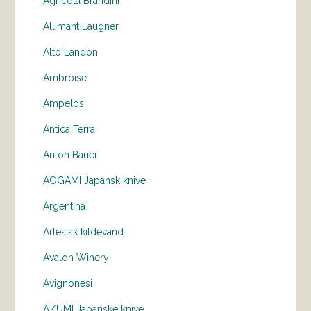
Agricola Brandini
Allimant Laugner
Alto Landon
Ambroise
Ampelos
Antica Terra
Anton Bauer
AOGAMI Japansk knive
Argentina
Artesisk kildevand
Avalon Winery
Avignonesi
AZUMI Japanske knive