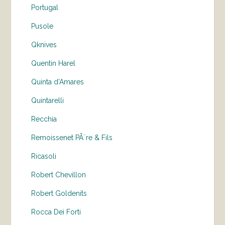
Portugal
Pusole
Qknives
Quentin Harel
Quinta d'Amares
Quintarelli
Recchia
Remoissenet PÃ¨re & Fils
Ricasoli
Robert Chevillon
Robert Goldenits
Rocca Dei Forti