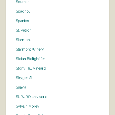
Soumah
Spagnol
Spanien
St. Petroni
Starmont
Starmont Winery
Stefan Bietighöfer
Stony Hill Vineard
Strygestål
Suavia
SURUDO kniv serie
Sylvain Morey