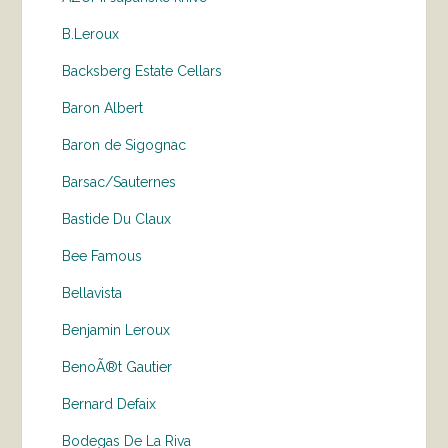
B.Leroux
Backsberg Estate Cellars
Baron Albert
Baron de Sigognac
Barsac/Sauternes
Bastide Du Claux
Bee Famous
Bellavista
Benjamin Leroux
BenoÃ®t Gautier
Bernard Defaix
Bodegas De La Riva