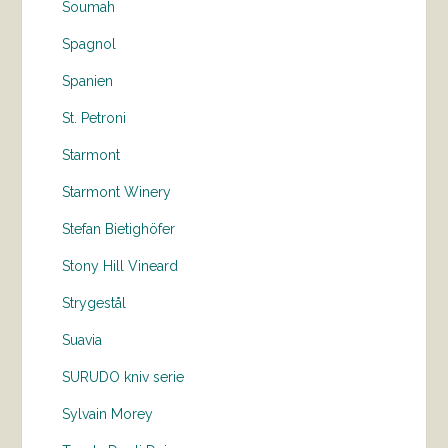
Soumah
Spagnol
Spanien
St. Petroni
Starmont
Starmont Winery
Stefan Bietighöfer
Stony Hill Vineard
Strygestål
Suavia
SURUDO kniv serie
Sylvain Morey