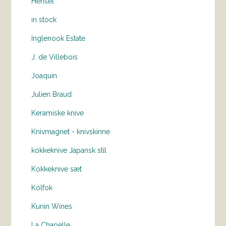
Hensel
in stock
Inglenook Estate
J. de Villebois
Joaquin
Julien Braud
Keramiske knive
Knivmagnet - knivskinne
kokkeknive Japansk stil
Kokkeknive sæt
Kolfok
Kunin Wines
La Chapelle