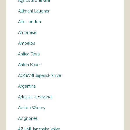
Agricola Brandini
Allimant Laugner
Alto Landon
Ambroise
Ampelos
Antica Terra
Anton Bauer
AOGAMI Japansk knive
Argentina
Artesisk kildevand
Avalon Winery
Avignonesi
AZUMI Japanske knive