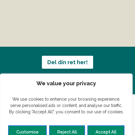
Del din ret her!
Har du en konge ret du vil dele?
We value your privacy
We use cookies to enhance your browsing experience,
serve personalised ads or content, and analyse our traffic.
By clicking "Accept All", you consent to our use of cookies.
© Vildmedmad.dk 2019. God og nem mad!
Forside
Gastroshop
Madjokes
Mad tips
Madblog
Customise
Reject All
Accept All
Hovedret
Bagværk
Forret
Buffet
Dessert