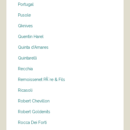
Portugal
Pusole
Qknives
Quentin Harel
Quinta d'Amares
Quintarelli
Recchia
Remoissenet PÃ¨re & Fils
Ricasoli
Robert Chevillon
Robert Goldenits
Rocca Dei Forti