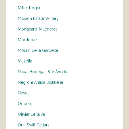
Millet Roger
Mission Estate Winery
Mongeard-Mugneret
Mordoree
Moulin de la Gardette
Musella
Nabal Bodegas & ViÃ±edos
Negroni Antica Distilleria
Neveu
Oddero
Olivier Leflaive
Orin Swift Cellars