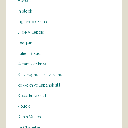
Hensel
in stock
Inglenook Estate
J. de Villebois
Joaquin
Julien Braud
Keramiske knive
Knivmagnet - knivskinne
kokkeknive Japansk stil
Kokkeknive sæt
Kolfok
Kunin Wines
La Chapelle