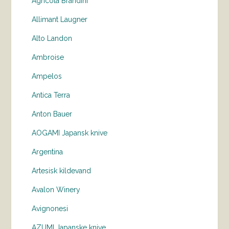
Agricola Brandini
Allimant Laugner
Alto Landon
Ambroise
Ampelos
Antica Terra
Anton Bauer
AOGAMI Japansk knive
Argentina
Artesisk kildevand
Avalon Winery
Avignonesi
AZUMI Japanske knive