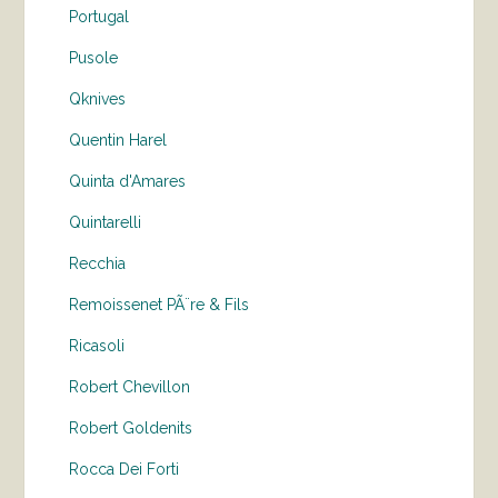
Portugal
Pusole
Qknives
Quentin Harel
Quinta d'Amares
Quintarelli
Recchia
Remoissenet PÃ¨re & Fils
Ricasoli
Robert Chevillon
Robert Goldenits
Rocca Dei Forti