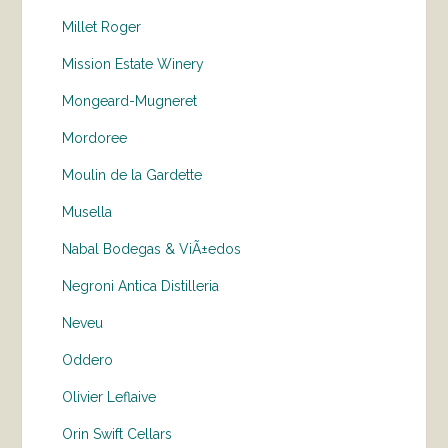
Millet Roger
Mission Estate Winery
Mongeard-Mugneret
Mordoree
Moulin de la Gardette
Musella
Nabal Bodegas & ViÃ±edos
Negroni Antica Distilleria
Neveu
Oddero
Olivier Leflaive
Orin Swift Cellars