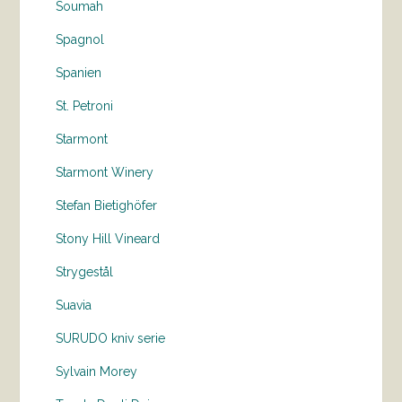
Soumah
Spagnol
Spanien
St. Petroni
Starmont
Starmont Winery
Stefan Bietighöfer
Stony Hill Vineard
Strygestål
Suavia
SURUDO kniv serie
Sylvain Morey