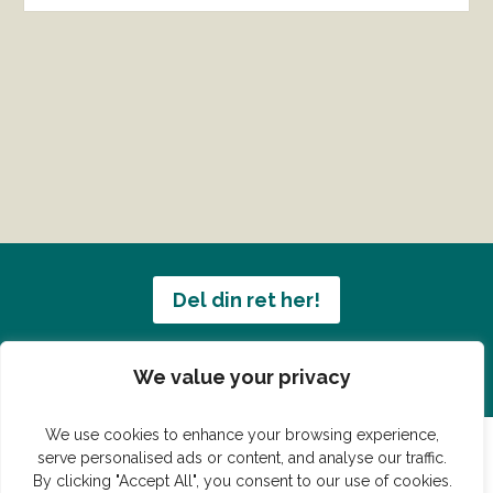
Del din ret her!
Har du en konge ret du vil dele?
We value your privacy
We use cookies to enhance your browsing experience,
serve personalised ads or content, and analyse our traffic.
By clicking "Accept All", you consent to our use of cookies.
© Vildmedmad.dk 2019. God og nem mad!