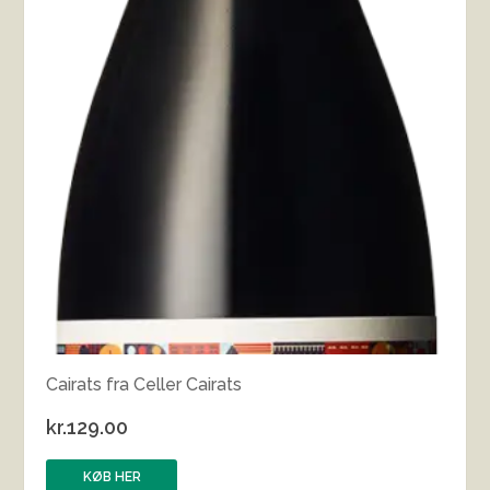
Cairats fra Celler Cairats
kr.
129.00
KØB HER