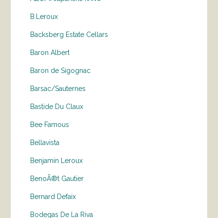
B.Leroux
Backsberg Estate Cellars
Baron Albert
Baron de Sigognac
Barsac/Sauternes
Bastide Du Claux
Bee Famous
Bellavista
Benjamin Leroux
BenoÃ®t Gautier
Bernard Defaix
Bodegas De La Riva