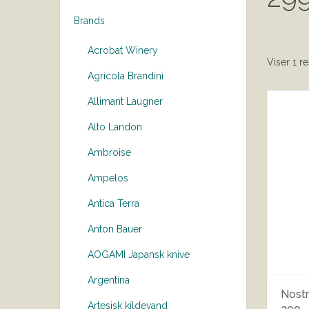
Brands
Acrobat Winery
Viser 1 re
Agricola Brandini
Allimant Laugner
Alto Landon
Ambroise
Ampelos
Antica Terra
Anton Bauer
AOGAMI Japansk knive
Argentina
Nost
Artesisk kildevand