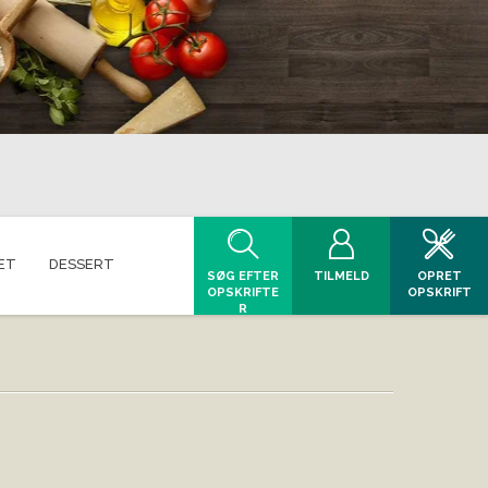
ET
DESSERT
SØG EFTER
TILMELD
OPRET
OPSKRIFTE
OPSKRIFT
R