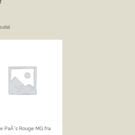
sultat
re PaÃ¯s Rouge MG fra