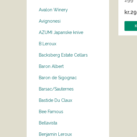
299
Avalon Winery
kr.
29
Avignonesi
AZUMI Japanske knive
B.Leroux
Backsberg Estate Cellars
Baron Albert
Baron de Sigognac
Barsac/Sauternes
Bastide Du Claux
Bee Famous
Bellavista
Benjamin Leroux