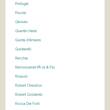
Portugal
Pusole
Qknives
Quentin Harel
Quinta d'Amares
Quintarelli
Recchia
Remoissenet PÃ¨re & Fils
Ricasoli
Robert Chevillon
Robert Goldenits
Rocca Dei Forti