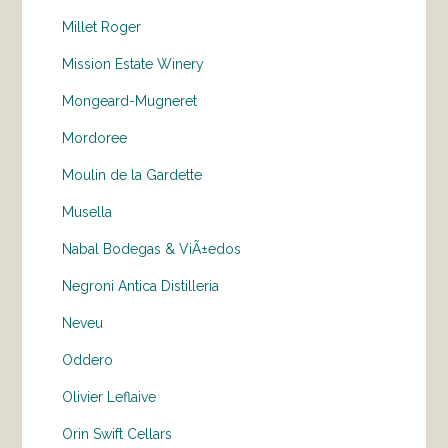
Millet Roger
Mission Estate Winery
Mongeard-Mugneret
Mordoree
Moulin de la Gardette
Musella
Nabal Bodegas & ViÃ±edos
Negroni Antica Distilleria
Neveu
Oddero
Olivier Leflaive
Orin Swift Cellars