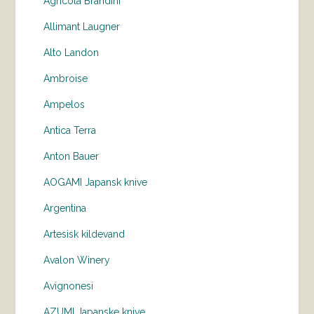
Agricola Brandini
Allimant Laugner
Alto Landon
Ambroise
Ampelos
Antica Terra
Anton Bauer
AOGAMI Japansk knive
Argentina
Artesisk kildevand
Avalon Winery
Avignonesi
AZUMI Japanske knive