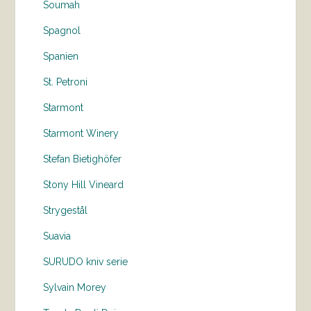
Soumah
Spagnol
Spanien
St. Petroni
Starmont
Starmont Winery
Stefan Bietighöfer
Stony Hill Vineard
Strygestål
Suavia
SURUDO kniv serie
Sylvain Morey