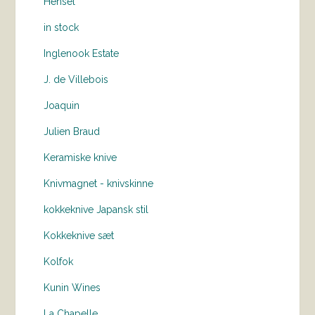
Hensel
in stock
Inglenook Estate
J. de Villebois
Joaquin
Julien Braud
Keramiske knive
Knivmagnet - knivskinne
kokkeknive Japansk stil
Kokkeknive sæt
Kolfok
Kunin Wines
La Chapelle