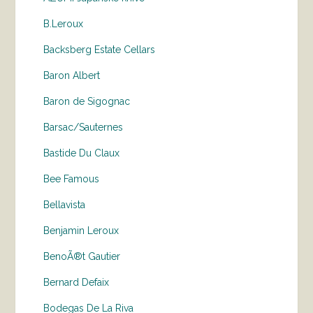
B.Leroux
Backsberg Estate Cellars
Baron Albert
Baron de Sigognac
Barsac/Sauternes
Bastide Du Claux
Bee Famous
Bellavista
Benjamin Leroux
BenoÃ®t Gautier
Bernard Defaix
Bodegas De La Riva