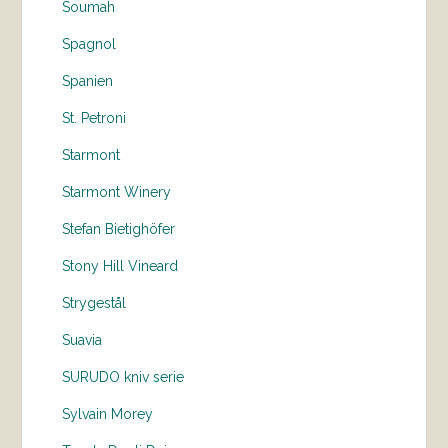
Soumah
Spagnol
Spanien
St. Petroni
Starmont
Starmont Winery
Stefan Bietighöfer
Stony Hill Vineard
Strygestål
Suavia
SURUDO kniv serie
Sylvain Morey