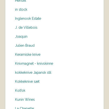
Hensel
in stock
Inglenook Estate
J. de Villebois
Joaquin
Julien Braud
Keramiske knive
Knivmagnet - knivskinne
kokkeknive Japansk stil
Kokkeknive sæt
Kolfok
Kunin Wines
La Chapelle