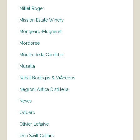
Millet Roger
Mission Estate Winery
Mongeard-Mugneret
Mordoree
Moulin de la Gardette
Musella
Nabal Bodegas & ViÃ±edos
Negroni Antica Distilleria
Neveu
Oddero
Olivier Leflaive
Orin Swift Cellars