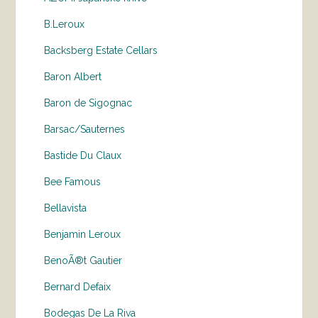
B.Leroux
Backsberg Estate Cellars
Baron Albert
Baron de Sigognac
Barsac/Sauternes
Bastide Du Claux
Bee Famous
Bellavista
Benjamin Leroux
BenoÃ®t Gautier
Bernard Defaix
Bodegas De La Riva