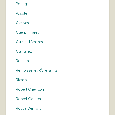
Portugal
Pusole
Qknives
Quentin Harel
Quinta d'Amares
Quintarelli
Recchia
Remoissenet PÃ¨re & Fils
Ricasoli
Robert Chevillon
Robert Goldenits
Rocca Dei Forti