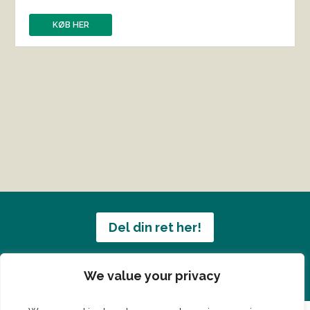
KØB HER
Del din ret her!
Har du en konge ret du vil dele?
We value your privacy