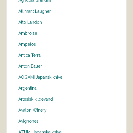
Agricola Brandini
Allimant Laugner
Alto Landon
Ambroise
Ampelos
Antica Terra
Anton Bauer
AOGAMI Japansk knive
Argentina
Artesisk kildevand
Avalon Winery
Avignonesi
AZUMI Japanske knive