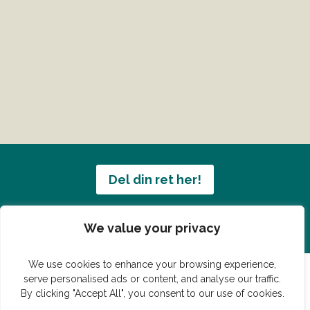
Del din ret her!
Har du en konge ret du vil dele?
We value your privacy
We use cookies to enhance your browsing experience,
serve personalised ads or content, and analyse our traffic.
By clicking "Accept All", you consent to our use of cookies.
© Vildmedmad.dk 2019. God og nem mad!