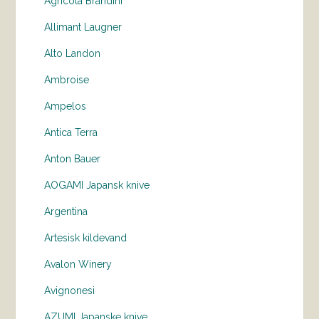
Agricola Brandini
Allimant Laugner
Alto Landon
Ambroise
Ampelos
Antica Terra
Anton Bauer
AOGAMI Japansk knive
Argentina
Artesisk kildevand
Avalon Winery
Avignonesi
AZUMI Japanske knive