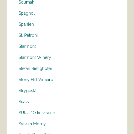
Soumah
Spagnol
Spanien
St. Petroni
Starmont
Starmont Winery
Stefan Bietighöfer
Stony Hill Vineard
Strygestål
Suavia
SURUDO kniv serie
Sylvain Morey