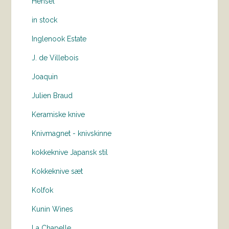
Hensel
in stock
Inglenook Estate
J. de Villebois
Joaquin
Julien Braud
Keramiske knive
Knivmagnet - knivskinne
kokkeknive Japansk stil
Kokkeknive sæt
Kolfok
Kunin Wines
La Chapelle