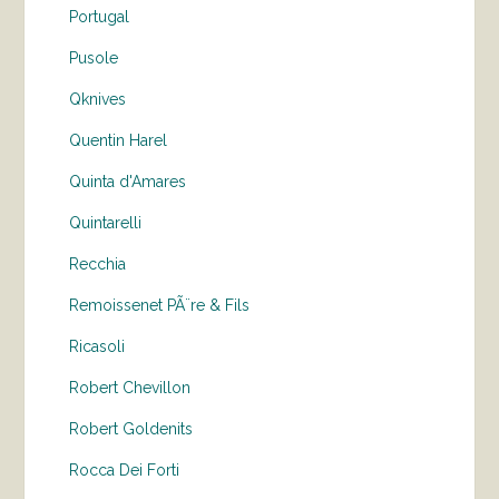
Portugal
Pusole
Qknives
Quentin Harel
Quinta d'Amares
Quintarelli
Recchia
Remoissenet PÃ¨re & Fils
Ricasoli
Robert Chevillon
Robert Goldenits
Rocca Dei Forti