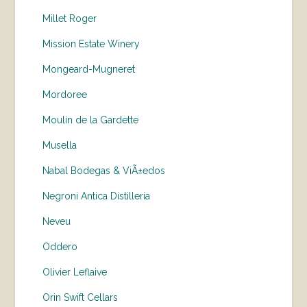
Millet Roger
Mission Estate Winery
Mongeard-Mugneret
Mordoree
Moulin de la Gardette
Musella
Nabal Bodegas & ViÃ±edos
Negroni Antica Distilleria
Neveu
Oddero
Olivier Leflaive
Orin Swift Cellars