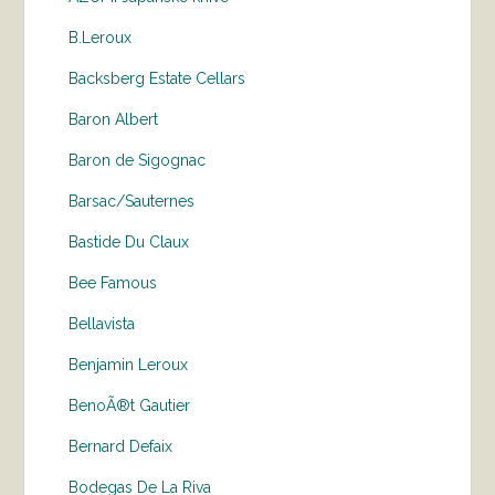
B.Leroux
Backsberg Estate Cellars
Baron Albert
Baron de Sigognac
Barsac/Sauternes
Bastide Du Claux
Bee Famous
Bellavista
Benjamin Leroux
BenoÃ®t Gautier
Bernard Defaix
Bodegas De La Riva