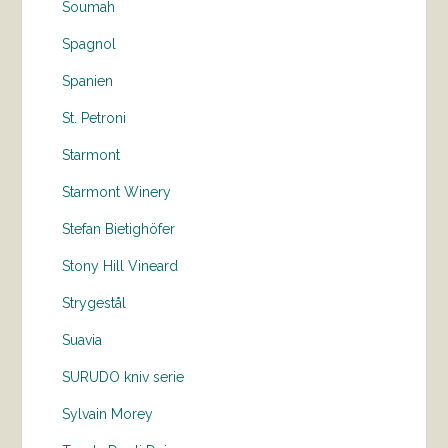
Soumah
Spagnol
Spanien
St. Petroni
Starmont
Starmont Winery
Stefan Bietighöfer
Stony Hill Vineard
Strygestål
Suavia
SURUDO kniv serie
Sylvain Morey