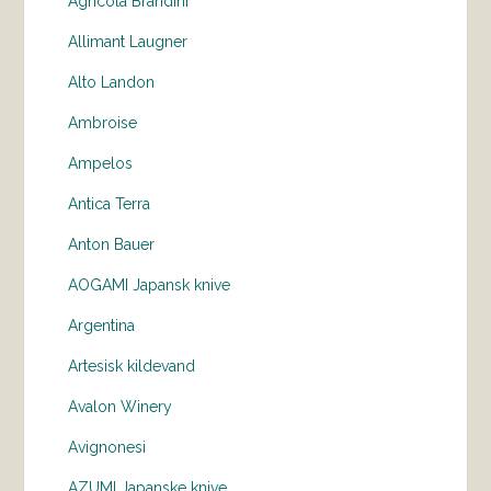
Agricola Brandini
Allimant Laugner
Alto Landon
Ambroise
Ampelos
Antica Terra
Anton Bauer
AOGAMI Japansk knive
Argentina
Artesisk kildevand
Avalon Winery
Avignonesi
AZUMI Japanske knive