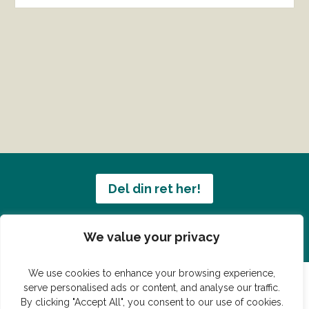
Del din ret her!
Har du en konge ret du vil dele?
We value your privacy
We use cookies to enhance your browsing experience,
serve personalised ads or content, and analyse our traffic.
By clicking "Accept All", you consent to our use of cookies.
© Vildmedmad.dk 2019. God og nem mad!