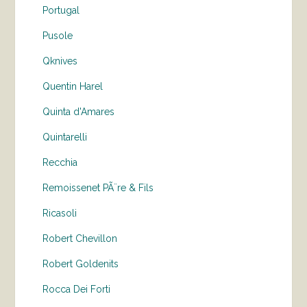
Portugal
Pusole
Qknives
Quentin Harel
Quinta d'Amares
Quintarelli
Recchia
Remoissenet PÃ¨re & Fils
Ricasoli
Robert Chevillon
Robert Goldenits
Rocca Dei Forti