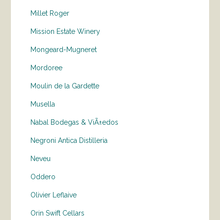
Millet Roger
Mission Estate Winery
Mongeard-Mugneret
Mordoree
Moulin de la Gardette
Musella
Nabal Bodegas & ViÃ±edos
Negroni Antica Distilleria
Neveu
Oddero
Olivier Leflaive
Orin Swift Cellars