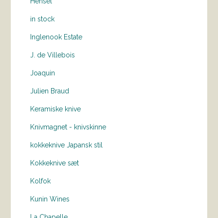
Hensel
in stock
Inglenook Estate
J. de Villebois
Joaquin
Julien Braud
Keramiske knive
Knivmagnet - knivskinne
kokkeknive Japansk stil
Kokkeknive sæt
Kolfok
Kunin Wines
La Chapelle