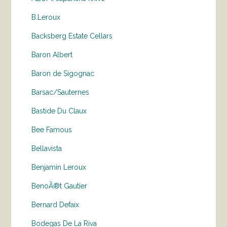
B.Leroux
Backsberg Estate Cellars
Baron Albert
Baron de Sigognac
Barsac/Sauternes
Bastide Du Claux
Bee Famous
Bellavista
Benjamin Leroux
BenoÃ®t Gautier
Bernard Defaix
Bodegas De La Riva