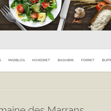
S
MADBLOG
HOVEDRET
BAGVÆRK
FORRET
BUFF
maine des Marrans