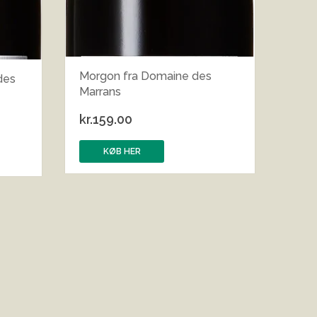
Morgon fra Domaine des
des
Marrans
kr.
159.00
KØB HER