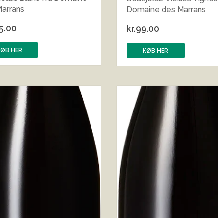
Marrans
Domaine des Marrans
5.00
kr.
99.00
KØB HER
KØB HER