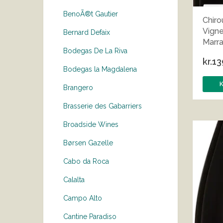
BenoÃ®t Gautier
Chiro
Vigne
Bernard Defaix
Marr
Bodegas De La Riva
kr.
13
Bodegas la Magdalena
Brangero
Brasserie des Gabarriers
Broadside Wines
Børsen Gazelle
Cabo da Roca
Calalta
Campo Alto
Cantine Paradiso