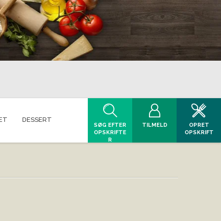
ET
DESSERT
SØG EFTER
TILMELD
OPRET
OPSKRIFTE
OPSKRIFT
R