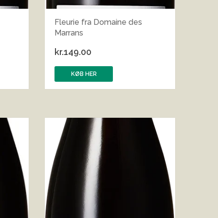
Fleurie fra Domaine des
Marrans
kr.
149.00
KØB HER