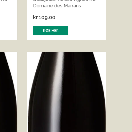
Domaine des Marrans
kr.
109.00
KØB HER