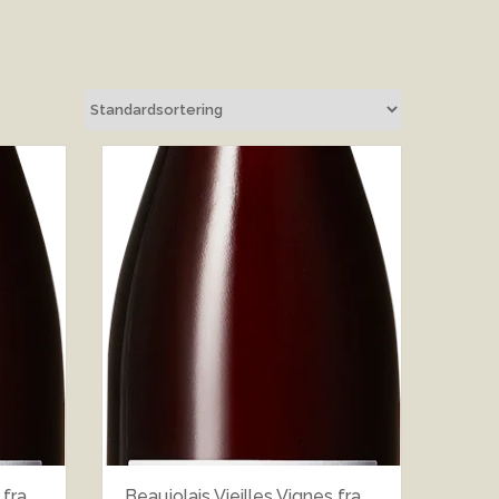
 fra
Beaujolais Vieilles Vignes fra