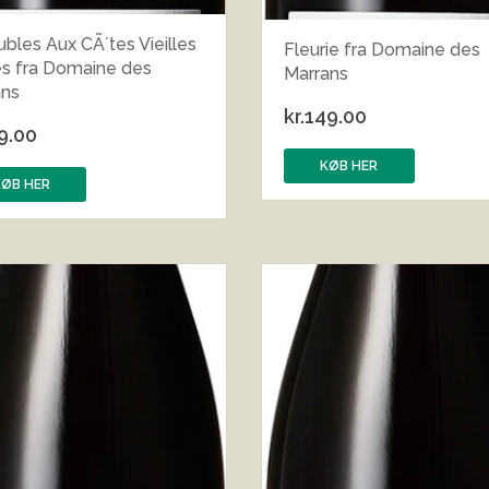
ubles Aux CÃ´tes Vieilles
Fleurie fra Domaine des
s fra Domaine des
Marrans
ans
kr.
149.00
9.00
KØB HER
KØB HER