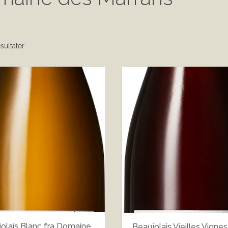
sultater
olais Blanc fra Domaine
Beaujolais Vieilles Vignes