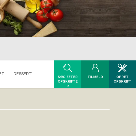
ET
DESSERT
SØG EFTER
TILMELD
OPRET
OPSKRIFTE
OPSKRIFT
R