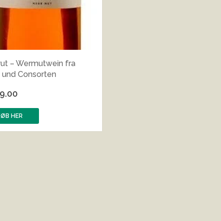
ut – Wermutwein fra
 und Consorten
9.00
KØB HER