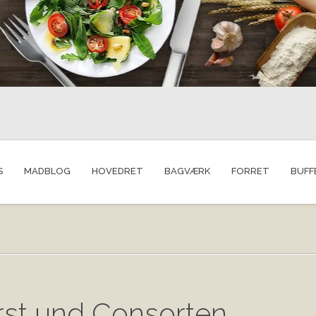
S
MADBLOG
HOVEDRET
BAGVÆRK
FORRET
BUFF
st und Consorten