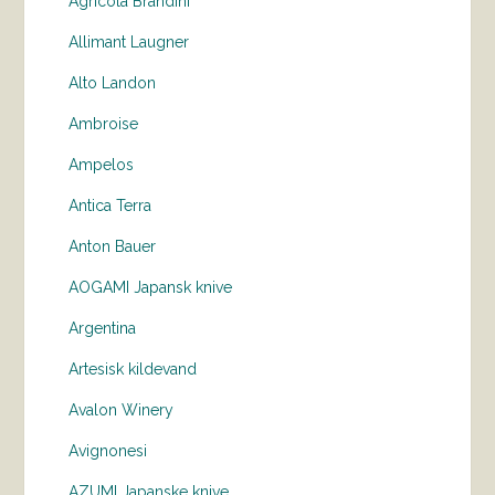
Agricola Brandini
Allimant Laugner
Alto Landon
Ambroise
Ampelos
Antica Terra
Anton Bauer
AOGAMI Japansk knive
Argentina
Artesisk kildevand
Avalon Winery
Avignonesi
AZUMI Japanske knive