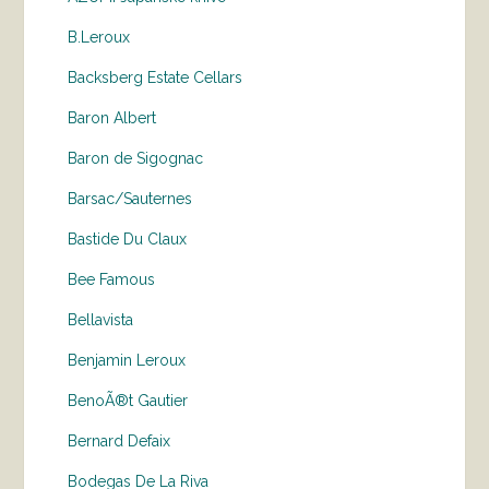
B.Leroux
Backsberg Estate Cellars
Baron Albert
Baron de Sigognac
Barsac/Sauternes
Bastide Du Claux
Bee Famous
Bellavista
Benjamin Leroux
BenoÃ®t Gautier
Bernard Defaix
Bodegas De La Riva