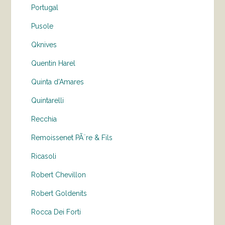
Portugal
Pusole
Qknives
Quentin Harel
Quinta d'Amares
Quintarelli
Recchia
Remoissenet PÃ¨re & Fils
Ricasoli
Robert Chevillon
Robert Goldenits
Rocca Dei Forti