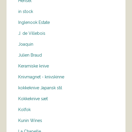
Hensel
in stock
Inglenook Estate
J. de Villebois
Joaquin
Julien Braud
Keramiske knive
Knivmagnet - knivskinne
kokkeknive Japansk stil
Kokkeknive sæt
Kolfok
Kunin Wines
La Chapelle