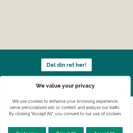
Del din ret her!
Har du en konge ret du vil dele?
We value your privacy
We use cookies to enhance your browsing experience,
serve personalised ads or content, and analyse our traffic.
By clicking "Accept All", you consent to our use of cookies.
© Vildmedmad.dk 2019. God og nem mad!
Forside
Gastroshop
Madjokes
Mad tips
Madblog