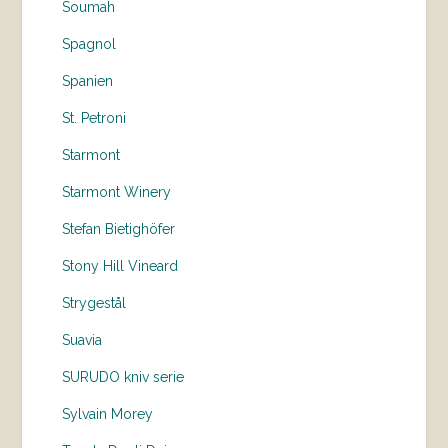
Soumah
Spagnol
Spanien
St. Petroni
Starmont
Starmont Winery
Stefan Bietighöfer
Stony Hill Vineard
Strygestål
Suavia
SURUDO kniv serie
Sylvain Morey