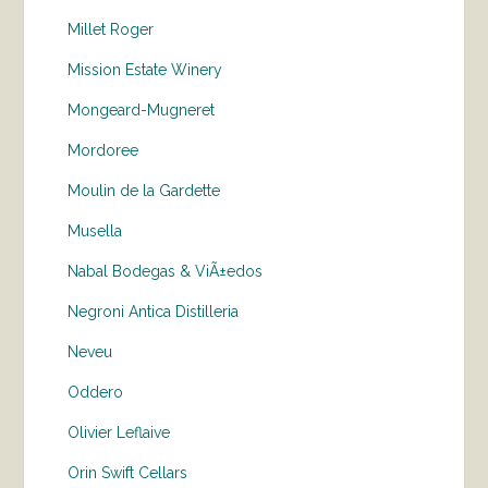
Millet Roger
Mission Estate Winery
Mongeard-Mugneret
Mordoree
Moulin de la Gardette
Musella
Nabal Bodegas & ViÃ±edos
Negroni Antica Distilleria
Neveu
Oddero
Olivier Leflaive
Orin Swift Cellars