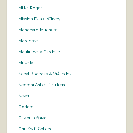
Millet Roger
Mission Estate Winery
Mongeard-Mugneret
Mordoree
Moulin de la Gardette
Musella
Nabal Bodegas & ViÃ±edos
Negroni Antica Distilleria
Neveu
Oddero
Olivier Leflaive
Orin Swift Cellars