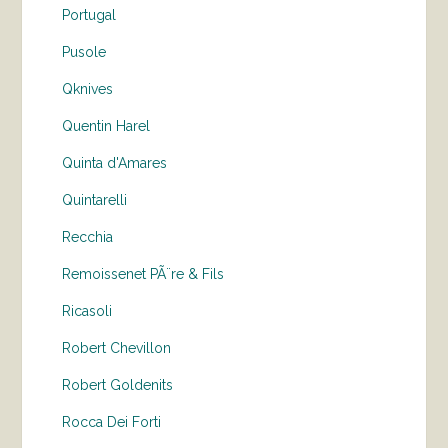
Portugal
Pusole
Qknives
Quentin Harel
Quinta d'Amares
Quintarelli
Recchia
Remoissenet PÃ¨re & Fils
Ricasoli
Robert Chevillon
Robert Goldenits
Rocca Dei Forti