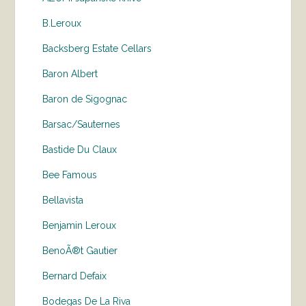
B.Leroux
Backsberg Estate Cellars
Baron Albert
Baron de Sigognac
Barsac/Sauternes
Bastide Du Claux
Bee Famous
Bellavista
Benjamin Leroux
BenoÃ®t Gautier
Bernard Defaix
Bodegas De La Riva