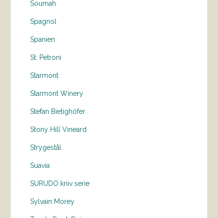
Soumah
Spagnol
Spanien
St. Petroni
Starmont
Starmont Winery
Stefan Bietighöfer
Stony Hill Vineard
Strygestål
Suavia
SURUDO kniv serie
Sylvain Morey