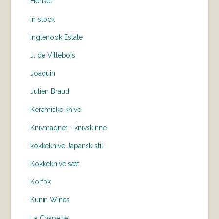
Hensel
in stock
Inglenook Estate
J. de Villebois
Joaquin
Julien Braud
Keramiske knive
Knivmagnet - knivskinne
kokkeknive Japansk stil
Kokkeknive sæt
Kolfok
Kunin Wines
La Chapelle