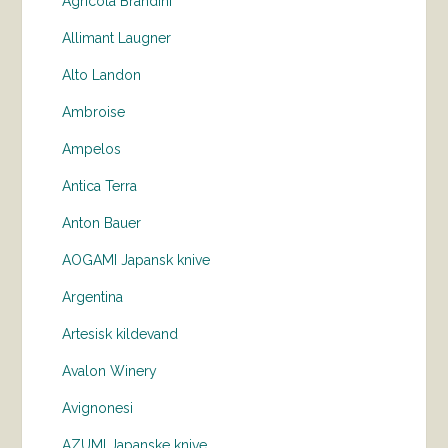
Agricola Brandini
Allimant Laugner
Alto Landon
Ambroise
Ampelos
Antica Terra
Anton Bauer
AOGAMI Japansk knive
Argentina
Artesisk kildevand
Avalon Winery
Avignonesi
AZUMI Japanske knive