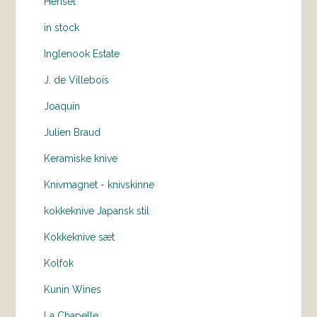
Hensel
in stock
Inglenook Estate
J. de Villebois
Joaquin
Julien Braud
Keramiske knive
Knivmagnet - knivskinne
kokkeknive Japansk stil
Kokkeknive sæt
Kolfok
Kunin Wines
La Chapelle