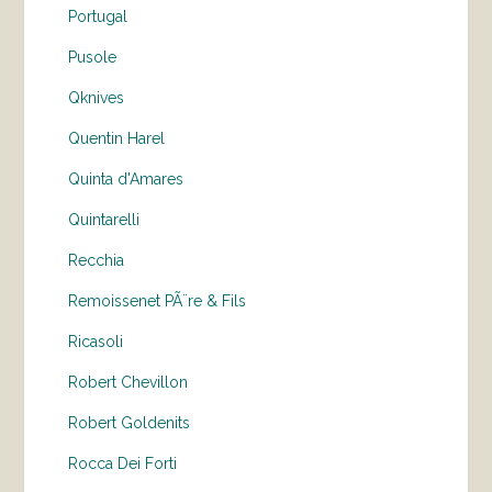
Portugal
Pusole
Qknives
Quentin Harel
Quinta d'Amares
Quintarelli
Recchia
Remoissenet PÃ¨re & Fils
Ricasoli
Robert Chevillon
Robert Goldenits
Rocca Dei Forti