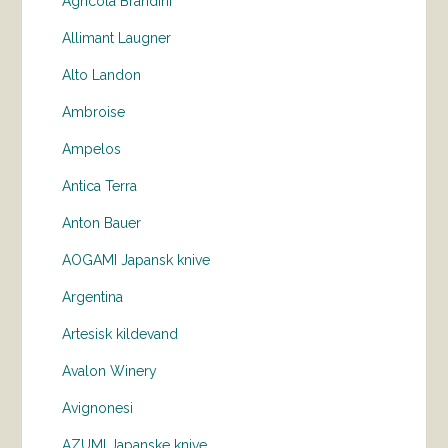
Agricola Brandini
Allimant Laugner
Alto Landon
Ambroise
Ampelos
Antica Terra
Anton Bauer
AOGAMI Japansk knive
Argentina
Artesisk kildevand
Avalon Winery
Avignonesi
AZUMI Japanske knive