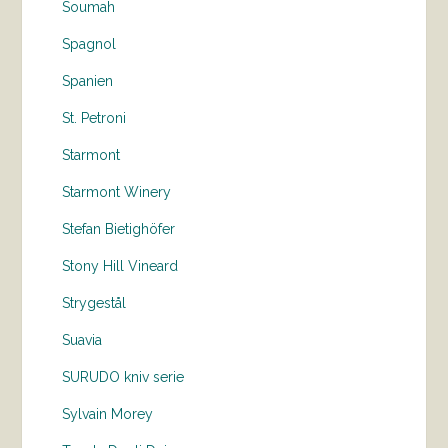
Soumah
Spagnol
Spanien
St. Petroni
Starmont
Starmont Winery
Stefan Bietighöfer
Stony Hill Vineard
Strygestål
Suavia
SURUDO kniv serie
Sylvain Morey