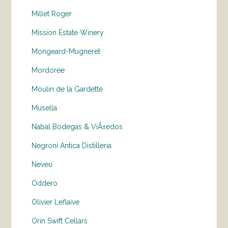
Millet Roger
Mission Estate Winery
Mongeard-Mugneret
Mordoree
Moulin de la Gardette
Musella
Nabal Bodegas & ViÃ±edos
Negroni Antica Distilleria
Neveu
Oddero
Olivier Leflaive
Orin Swift Cellars