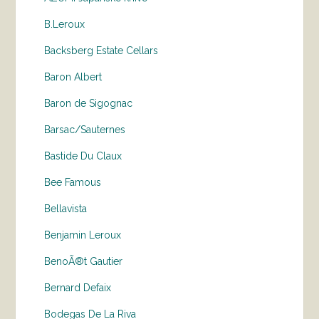
B.Leroux
Backsberg Estate Cellars
Baron Albert
Baron de Sigognac
Barsac/Sauternes
Bastide Du Claux
Bee Famous
Bellavista
Benjamin Leroux
BenoÃ®t Gautier
Bernard Defaix
Bodegas De La Riva