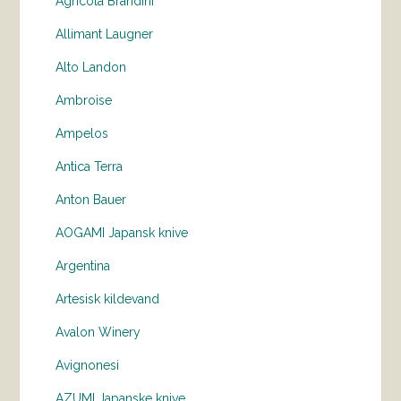
Agricola Brandini
Allimant Laugner
Alto Landon
Ambroise
Ampelos
Antica Terra
Anton Bauer
AOGAMI Japansk knive
Argentina
Artesisk kildevand
Avalon Winery
Avignonesi
AZUMI Japanske knive