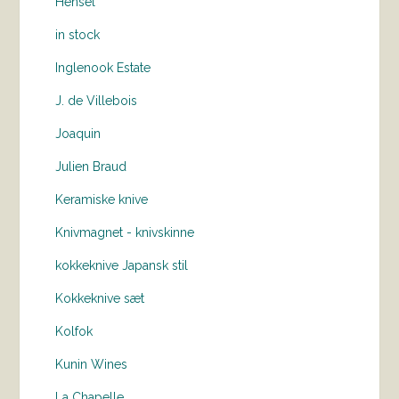
Hensel
in stock
Inglenook Estate
J. de Villebois
Joaquin
Julien Braud
Keramiske knive
Knivmagnet - knivskinne
kokkeknive Japansk stil
Kokkeknive sæt
Kolfok
Kunin Wines
La Chapelle