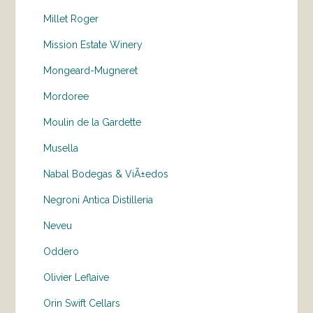
Millet Roger
Mission Estate Winery
Mongeard-Mugneret
Mordoree
Moulin de la Gardette
Musella
Nabal Bodegas & ViÃ±edos
Negroni Antica Distilleria
Neveu
Oddero
Olivier Leflaive
Orin Swift Cellars