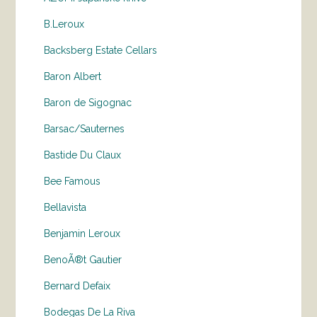
B.Leroux
Backsberg Estate Cellars
Baron Albert
Baron de Sigognac
Barsac/Sauternes
Bastide Du Claux
Bee Famous
Bellavista
Benjamin Leroux
BenoÃ®t Gautier
Bernard Defaix
Bodegas De La Riva