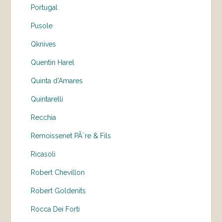
Portugal
Pusole
Qknives
Quentin Harel
Quinta d'Amares
Quintarelli
Recchia
Remoissenet PÃ¨re & Fils
Ricasoli
Robert Chevillon
Robert Goldenits
Rocca Dei Forti