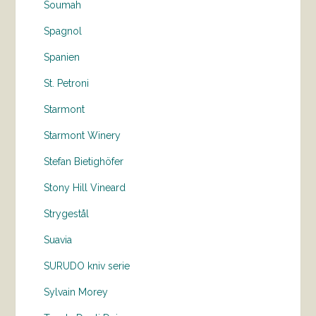
Soumah
Spagnol
Spanien
St. Petroni
Starmont
Starmont Winery
Stefan Bietighöfer
Stony Hill Vineard
Strygestål
Suavia
SURUDO kniv serie
Sylvain Morey