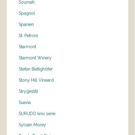
Soumah
Spagnol
Spanien
St. Petroni
Starmont
Starmont Winery
Stefan Bietighöfer
Stony Hill Vineard
Strygestål
Suavia
SURUDO kniv serie
Sylvain Morey