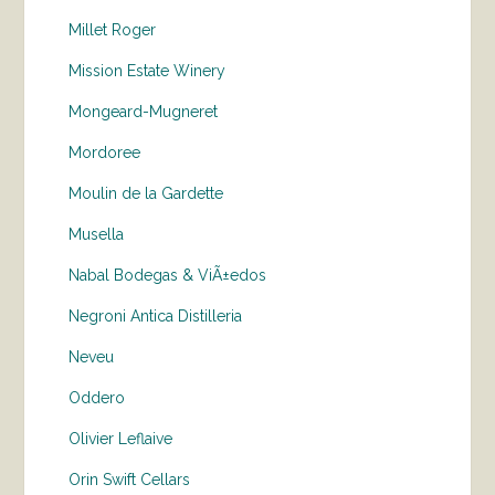
Millet Roger
Mission Estate Winery
Mongeard-Mugneret
Mordoree
Moulin de la Gardette
Musella
Nabal Bodegas & ViÃ±edos
Negroni Antica Distilleria
Neveu
Oddero
Olivier Leflaive
Orin Swift Cellars