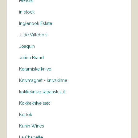
Hensel
in stock
Inglenook Estate
J. de Villebois
Joaquin
Julien Braud
Keramiske knive
Knivmagnet - knivskinne
kokkeknive Japansk stil
Kokkeknive sæt
Kolfok
Kunin Wines
La Chapelle