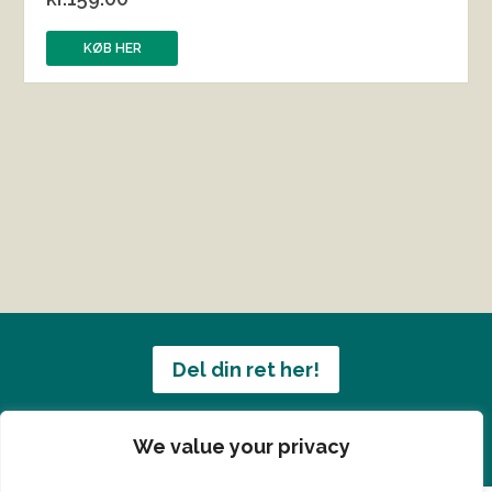
KØB HER
Del din ret her!
Har du en konge ret du vil dele?
We value your privacy