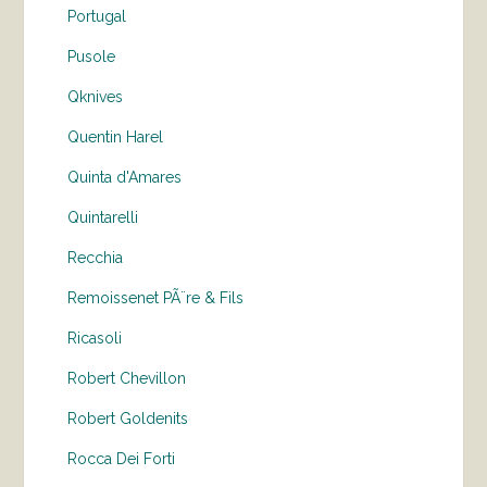
Portugal
Pusole
Qknives
Quentin Harel
Quinta d'Amares
Quintarelli
Recchia
Remoissenet PÃ¨re & Fils
Ricasoli
Robert Chevillon
Robert Goldenits
Rocca Dei Forti