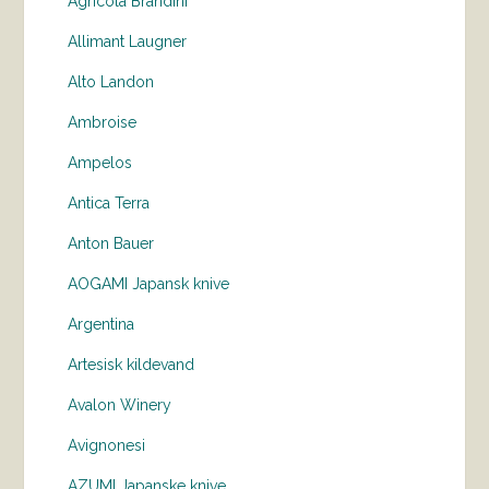
Agricola Brandini
Allimant Laugner
Alto Landon
Ambroise
Ampelos
Antica Terra
Anton Bauer
AOGAMI Japansk knive
Argentina
Artesisk kildevand
Avalon Winery
Avignonesi
AZUMI Japanske knive