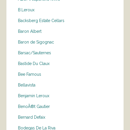
B.Leroux
Backsberg Estate Cellars
Baron Albert
Baron de Sigognac
Barsac/Sauternes
Bastide Du Claux
Bee Famous
Bellavista
Benjamin Leroux
BenoÃ®t Gautier
Bernard Defaix
Bodegas De La Riva