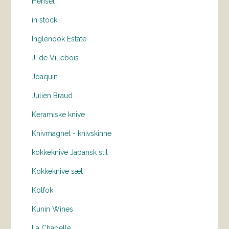
Hensel
in stock
Inglenook Estate
J. de Villebois
Joaquin
Julien Braud
Keramiske knive
Knivmagnet - knivskinne
kokkeknive Japansk stil
Kokkeknive sæt
Kolfok
Kunin Wines
La Chapelle