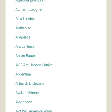
Agricola Brandini
Allimant Laugner
Alto Landon
Ambroise
Ampelos
Antica Terra
Anton Bauer
AOGAMI Japansk knive
Argentina
Artesisk kildevand
Avalon Winery
Avignonesi
AZUMI Japanske knive