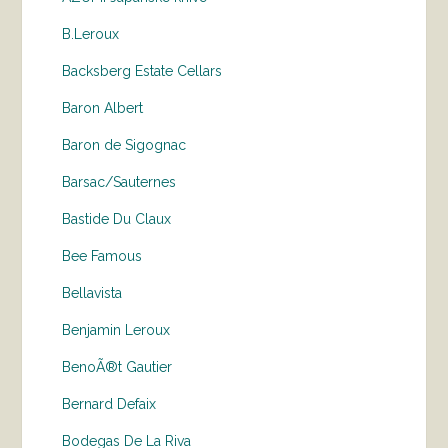
B.Leroux
Backsberg Estate Cellars
Baron Albert
Baron de Sigognac
Barsac/Sauternes
Bastide Du Claux
Bee Famous
Bellavista
Benjamin Leroux
BenoÃ®t Gautier
Bernard Defaix
Bodegas De La Riva