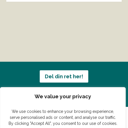
Del din ret her!
Har du en konge ret du vil dele?
We value your privacy
We use cookies to enhance your browsing experience,
serve personalised ads or content, and analyse our traffic.
By clicking "Accept All", you consent to our use of cookies.
© Vildmedmad.dk 2019. God og nem mad!