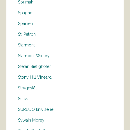
Soumah
Spagnol
Spanien
St. Petroni
Starmont
Starmont Winery
Stefan Bietighöfer
Stony Hill Vineard
Strygestål
Suavia
SURUDO kniv serie
Sylvain Morey