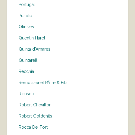
Portugal
Pusole
Qknives
Quentin Harel
Quinta d'Amares
Quintarelli
Recchia
Remoissenet PÃ¨re & Fils
Ricasoli
Robert Chevillon
Robert Goldenits
Rocca Dei Forti