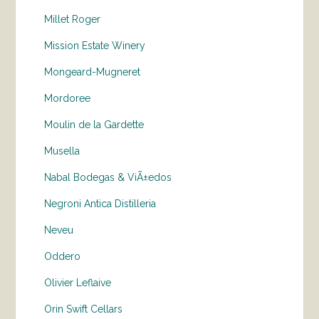
Millet Roger
Mission Estate Winery
Mongeard-Mugneret
Mordoree
Moulin de la Gardette
Musella
Nabal Bodegas & ViÃ±edos
Negroni Antica Distilleria
Neveu
Oddero
Olivier Leflaive
Orin Swift Cellars