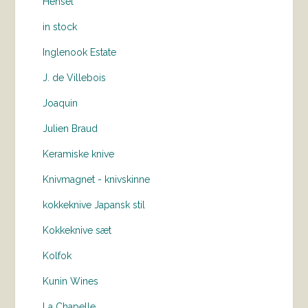
Hensel
in stock
Inglenook Estate
J. de Villebois
Joaquin
Julien Braud
Keramiske knive
Knivmagnet - knivskinne
kokkeknive Japansk stil
Kokkeknive sæt
Kolfok
Kunin Wines
La Chapelle