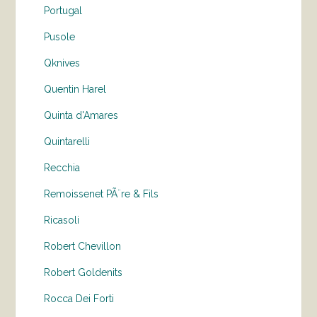
Portugal
Pusole
Qknives
Quentin Harel
Quinta d'Amares
Quintarelli
Recchia
Remoissenet PÃ¨re & Fils
Ricasoli
Robert Chevillon
Robert Goldenits
Rocca Dei Forti