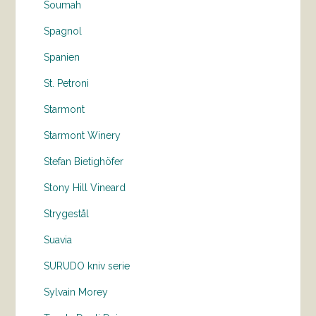
Soumah
Spagnol
Spanien
St. Petroni
Starmont
Starmont Winery
Stefan Bietighöfer
Stony Hill Vineard
Strygestål
Suavia
SURUDO kniv serie
Sylvain Morey