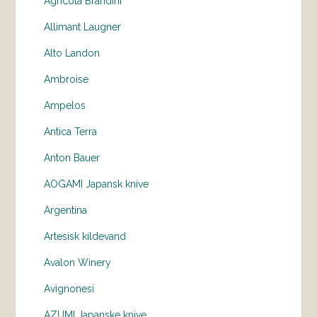
Agricola Brandini
Allimant Laugner
Alto Landon
Ambroise
Ampelos
Antica Terra
Anton Bauer
AOGAMI Japansk knive
Argentina
Artesisk kildevand
Avalon Winery
Avignonesi
AZUMI Japanske knive