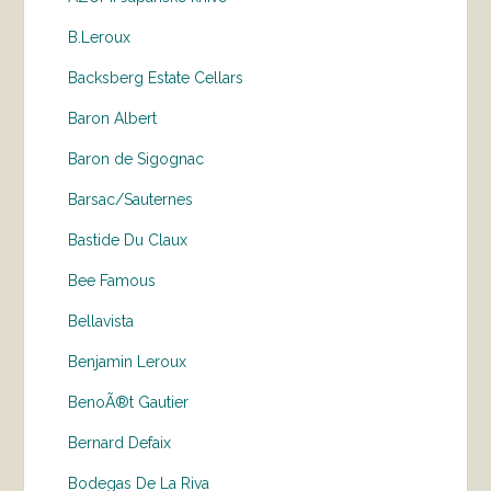
B.Leroux
Backsberg Estate Cellars
Baron Albert
Baron de Sigognac
Barsac/Sauternes
Bastide Du Claux
Bee Famous
Bellavista
Benjamin Leroux
BenoÃ®t Gautier
Bernard Defaix
Bodegas De La Riva