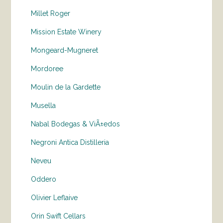
Millet Roger
Mission Estate Winery
Mongeard-Mugneret
Mordoree
Moulin de la Gardette
Musella
Nabal Bodegas & ViÃ±edos
Negroni Antica Distilleria
Neveu
Oddero
Olivier Leflaive
Orin Swift Cellars