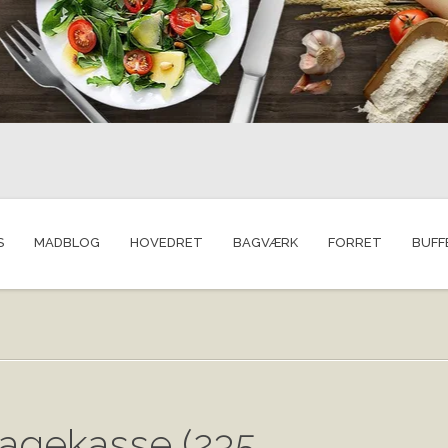
S
MADBLOG
HOVEDRET
BAGVÆRK
FORRET
BUFF
agekasse (235