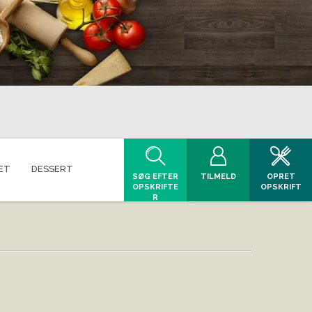
ET
DESSERT
SØG EFTER
TILMELD
OPRET
OPSKRIFTE
OPSKRIFT
R