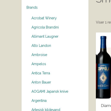
Brands
Acrobat Winery
Viser 1 re
Agricola Brandini
Allimant Laugner
Alto Landon
Ambroise
Ampelos
Antica Terra
Anton Bauer
AOGAMI Japansk knive
Argentina
Diam
Artesisk kildevand