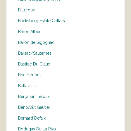
B.Leroux
Backsberg Estate Cellars
Baron Albert
Baron de Sigognac
Barsac/Sauternes
Bastide Du Claux
Bee Famous
Bellavista
Benjamin Leroux
BenoÃ®t Gautier
Bernard Defaix
Bodegas De La Riva