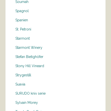
Soumah
Spagnol
Spanien
St. Petroni
Starmont
Starmont Winery
Stefan Bietighöfer
Stony Hill Vineard
Strygestål
Suavia
SURUDO kniv serie
Sylvain Morey