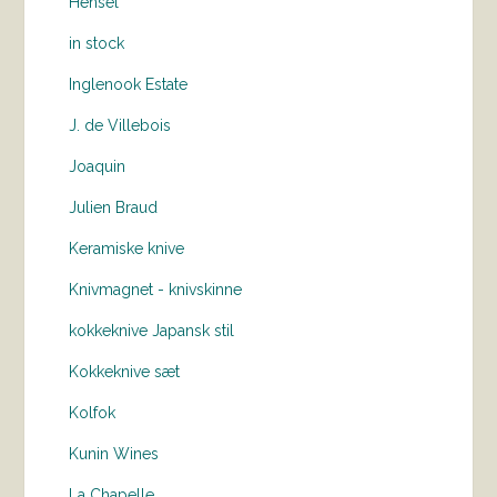
Hensel
in stock
Inglenook Estate
J. de Villebois
Joaquin
Julien Braud
Keramiske knive
Knivmagnet - knivskinne
kokkeknive Japansk stil
Kokkeknive sæt
Kolfok
Kunin Wines
La Chapelle