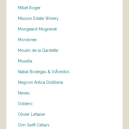
Millet Roger
Mission Estate Winery
Mongeard-Mugneret
Mordoree
Moulin de la Gardette
Musella
Nabal Bodegas & ViÃ±edos
Negroni Antica Distilleria
Neveu
Oddero
Olivier Leflaive
Orin Swift Cellars