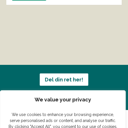
Del din ret her!
Har du en konge ret du vil dele?
We value your privacy
We use cookies to enhance your browsing experience,
serve personalised ads or content, and analyse our traffic.
By clicking "Accept All", you consent to our use of cookies.
© Vildmedmad.dk 2019. God og nem mad!