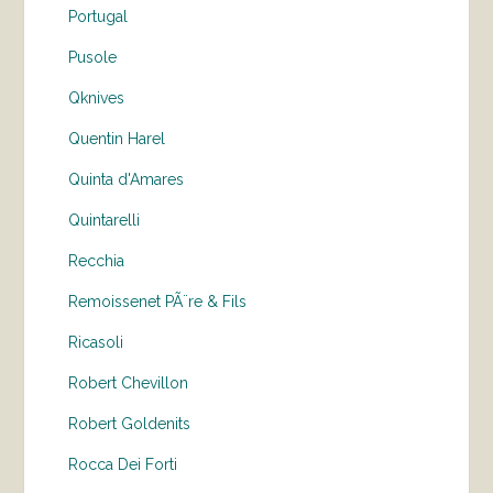
Portugal
Pusole
Qknives
Quentin Harel
Quinta d'Amares
Quintarelli
Recchia
Remoissenet PÃ¨re & Fils
Ricasoli
Robert Chevillon
Robert Goldenits
Rocca Dei Forti