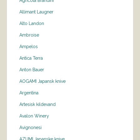
Agricola Brandini
Allimant Laugner
Alto Landon
Ambroise
Ampelos
Antica Terra
Anton Bauer
AOGAMI Japansk knive
Argentina
Artesisk kildevand
Avalon Winery
Avignonesi
AZUMI Japanske knive