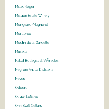
Millet Roger
Mission Estate Winery
Mongeard-Mugneret
Mordoree
Moulin de la Gardette
Musella
Nabal Bodegas & ViÃ±edos
Negroni Antica Distilleria
Neveu
Oddero
Olivier Leflaive
Orin Swift Cellars