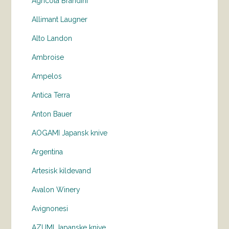
Agricola Brandini
Allimant Laugner
Alto Landon
Ambroise
Ampelos
Antica Terra
Anton Bauer
AOGAMI Japansk knive
Argentina
Artesisk kildevand
Avalon Winery
Avignonesi
AZUMI Japanske knive