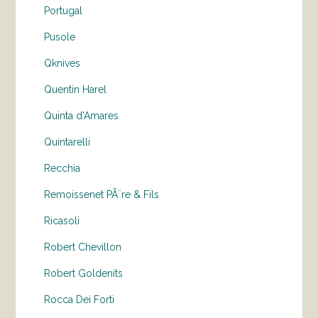
Portugal
Pusole
Qknives
Quentin Harel
Quinta d'Amares
Quintarelli
Recchia
Remoissenet PÃ¨re & Fils
Ricasoli
Robert Chevillon
Robert Goldenits
Rocca Dei Forti