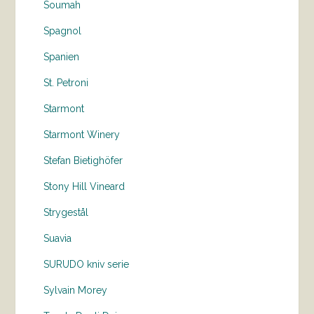
Soumah
Spagnol
Spanien
St. Petroni
Starmont
Starmont Winery
Stefan Bietighöfer
Stony Hill Vineard
Strygestål
Suavia
SURUDO kniv serie
Sylvain Morey