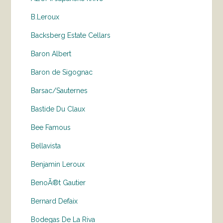
B.Leroux
Backsberg Estate Cellars
Baron Albert
Baron de Sigognac
Barsac/Sauternes
Bastide Du Claux
Bee Famous
Bellavista
Benjamin Leroux
BenoÃ®t Gautier
Bernard Defaix
Bodegas De La Riva