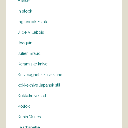
Hensel
in stock
Inglenook Estate
J. de Villebois
Joaquin
Julien Braud
Keramiske knive
Knivmagnet - knivskinne
kokkeknive Japansk stil
Kokkeknive sæt
Kolfok
Kunin Wines
La Chapelle