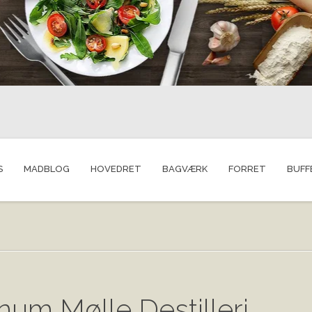
S
MADBLOG
HOVEDRET
BAGVÆRK
FORRET
BUFF
num Mølle Destilleri