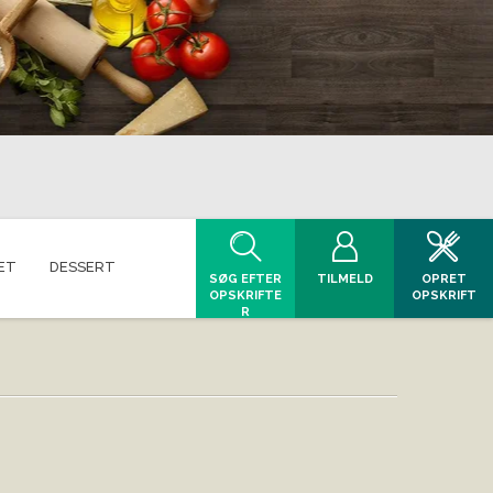
ET
DESSERT
SØG EFTER
TILMELD
OPRET
OPSKRIFTE
OPSKRIFT
R