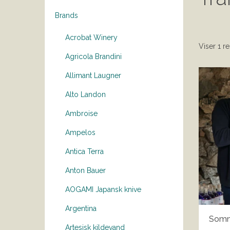
Brands
Acrobat Winery
Viser 1 re
Agricola Brandini
Allimant Laugner
Alto Landon
Ambroise
Ampelos
Antica Terra
Anton Bauer
AOGAMI Japansk knive
Argentina
Somm
Artesisk kildevand