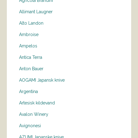
Agricola Brandini
Allimant Laugner
Alto Landon
Ambroise
Ampelos
Antica Terra
Anton Bauer
AOGAMI Japansk knive
Argentina
Artesisk kildevand
Avalon Winery
Avignonesi
AZUMI Japanske knive