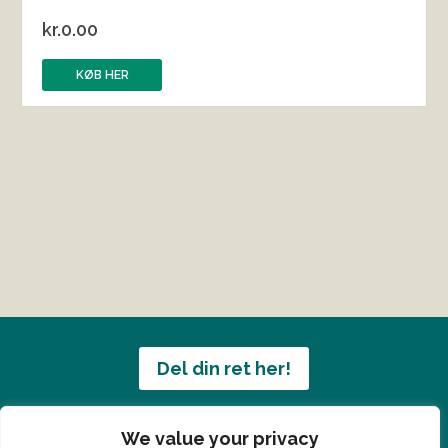
kr.
0.00
KØB HER
Del din ret her!
Har du en konge ret du vil dele?
We value your privacy