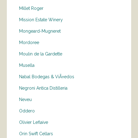
Millet Roger
Mission Estate Winery
Mongeard-Mugneret
Mordoree
Moulin de la Gardette
Musella
Nabal Bodegas & ViÃ±edos
Negroni Antica Distilleria
Neveu
Oddero
Olivier Leflaive
Orin Swift Cellars