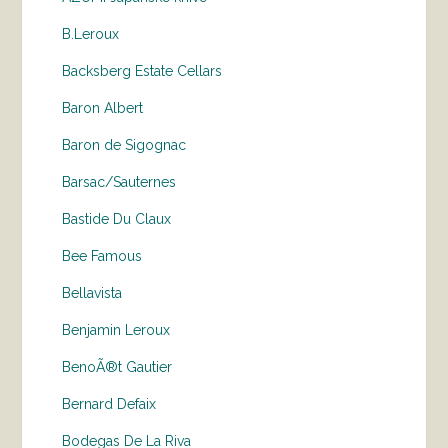
B.Leroux
Backsberg Estate Cellars
Baron Albert
Baron de Sigognac
Barsac/Sauternes
Bastide Du Claux
Bee Famous
Bellavista
Benjamin Leroux
BenoÃ®t Gautier
Bernard Defaix
Bodegas De La Riva