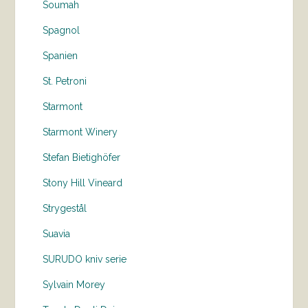
Soumah
Spagnol
Spanien
St. Petroni
Starmont
Starmont Winery
Stefan Bietighöfer
Stony Hill Vineard
Strygestål
Suavia
SURUDO kniv serie
Sylvain Morey