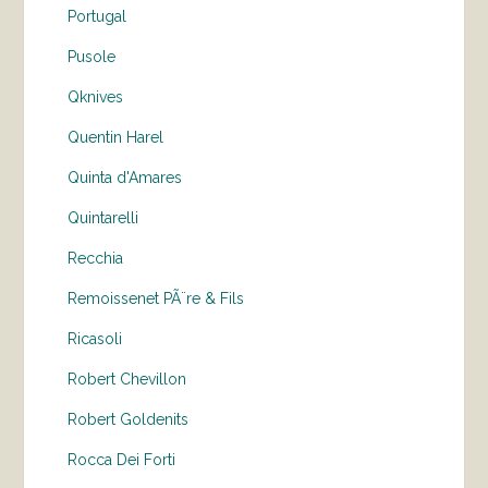
Portugal
Pusole
Qknives
Quentin Harel
Quinta d'Amares
Quintarelli
Recchia
Remoissenet PÃ¨re & Fils
Ricasoli
Robert Chevillon
Robert Goldenits
Rocca Dei Forti