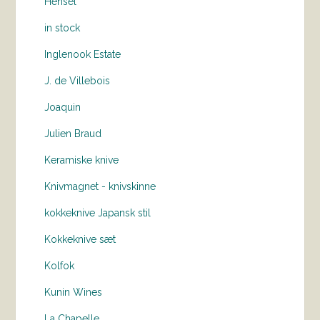
Hensel
in stock
Inglenook Estate
J. de Villebois
Joaquin
Julien Braud
Keramiske knive
Knivmagnet - knivskinne
kokkeknive Japansk stil
Kokkeknive sæt
Kolfok
Kunin Wines
La Chapelle