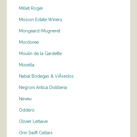
Millet Roger
Mission Estate Winery
Mongeard-Mugneret
Mordoree
Moulin de la Gardette
Musella
Nabal Bodegas & ViÃ±edos
Negroni Antica Distilleria
Neveu
Oddero
Olivier Leflaive
Orin Swift Cellars