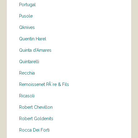
Portugal
Pusole
Qknives
Quentin Harel
Quinta d'Amares
Quintarelli
Recchia
Remoissenet PÃ¨re & Fils
Ricasoli
Robert Chevillon
Robert Goldenits
Rocca Dei Forti