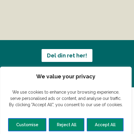
Del din ret her!
Har du en konge ret du vil dele?
We value your privacy
We use cookies to enhance your browsing experience,
serve personalised ads or content, and analyse our traffic.
By clicking "Accept All", you consent to our use of cookies.
© Vildmedmad.dk 2019. God og nem mad!
Forside
Gastroshop
Madjokes
Mad tips
Madblog
Customise
Reject All
Accept All
Hovedret
Bagværk
Forret
Buffet
Dessert