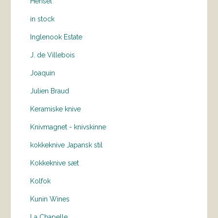
Hensel
in stock
Inglenook Estate
J. de Villebois
Joaquin
Julien Braud
Keramiske knive
Knivmagnet - knivskinne
kokkeknive Japansk stil
Kokkeknive sæt
Kolfok
Kunin Wines
La Chapelle