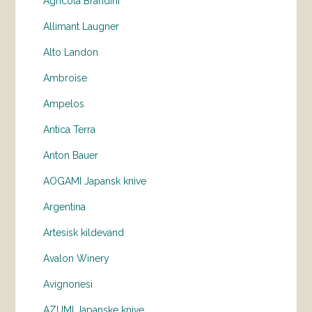
Agricola Brandini
Allimant Laugner
Alto Landon
Ambroise
Ampelos
Antica Terra
Anton Bauer
AOGAMI Japansk knive
Argentina
Artesisk kildevand
Avalon Winery
Avignonesi
AZUMI Japanske knive