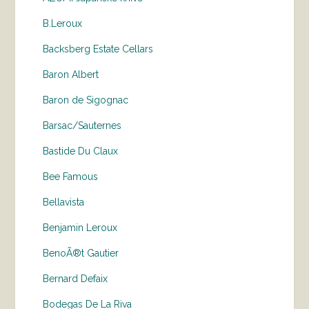
B.Leroux
Backsberg Estate Cellars
Baron Albert
Baron de Sigognac
Barsac/Sauternes
Bastide Du Claux
Bee Famous
Bellavista
Benjamin Leroux
BenoÃ®t Gautier
Bernard Defaix
Bodegas De La Riva