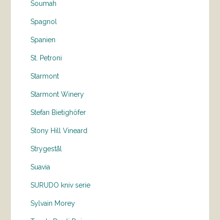
Soumah
Spagnol
Spanien
St. Petroni
Starmont
Starmont Winery
Stefan Bietighöfer
Stony Hill Vineard
Strygestål
Suavia
SURUDO kniv serie
Sylvain Morey