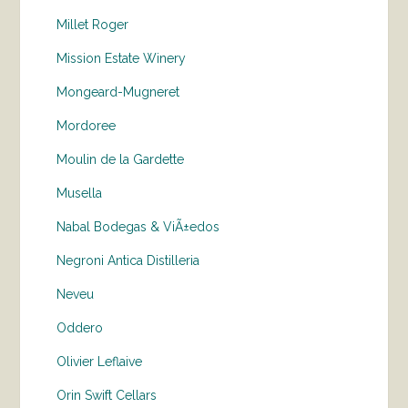
Millet Roger
Mission Estate Winery
Mongeard-Mugneret
Mordoree
Moulin de la Gardette
Musella
Nabal Bodegas & ViÃ±edos
Negroni Antica Distilleria
Neveu
Oddero
Olivier Leflaive
Orin Swift Cellars