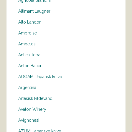
Agricola Brandini
Allimant Laugner
Alto Landon
Ambroise
Ampelos
Antica Terra
Anton Bauer
AOGAMI Japansk knive
Argentina
Artesisk kildevand
Avalon Winery
Avignonesi
AZUMI Japanske knive