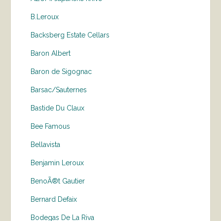
B.Leroux
Backsberg Estate Cellars
Baron Albert
Baron de Sigognac
Barsac/Sauternes
Bastide Du Claux
Bee Famous
Bellavista
Benjamin Leroux
BenoÃ®t Gautier
Bernard Defaix
Bodegas De La Riva