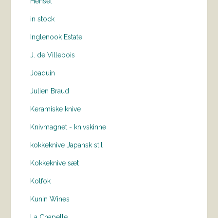
Hensel
in stock
Inglenook Estate
J. de Villebois
Joaquin
Julien Braud
Keramiske knive
Knivmagnet - knivskinne
kokkeknive Japansk stil
Kokkeknive sæt
Kolfok
Kunin Wines
La Chapelle