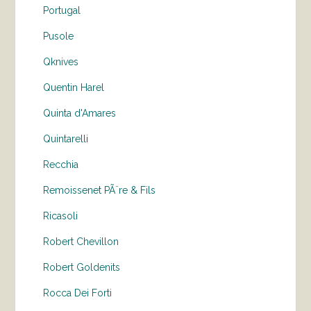
Portugal
Pusole
Qknives
Quentin Harel
Quinta d'Amares
Quintarelli
Recchia
Remoissenet PÃ¨re & Fils
Ricasoli
Robert Chevillon
Robert Goldenits
Rocca Dei Forti