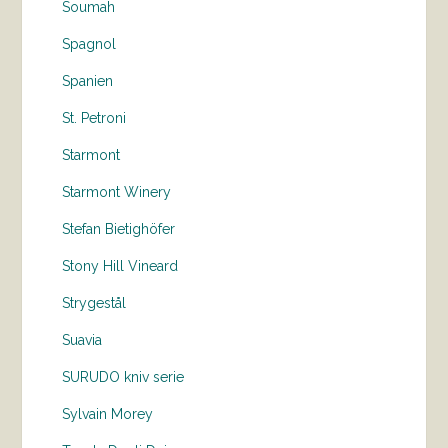
Soumah
Spagnol
Spanien
St. Petroni
Starmont
Starmont Winery
Stefan Bietighöfer
Stony Hill Vineard
Strygestål
Suavia
SURUDO kniv serie
Sylvain Morey