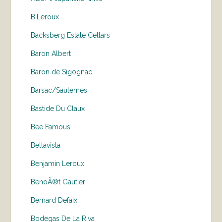
B.Leroux
Backsberg Estate Cellars
Baron Albert
Baron de Sigognac
Barsac/Sauternes
Bastide Du Claux
Bee Famous
Bellavista
Benjamin Leroux
BenoÃ®t Gautier
Bernard Defaix
Bodegas De La Riva