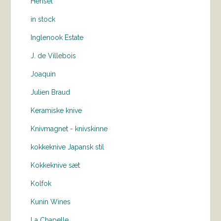
Hensel
in stock
Inglenook Estate
J. de Villebois
Joaquin
Julien Braud
Keramiske knive
Knivmagnet - knivskinne
kokkeknive Japansk stil
Kokkeknive sæt
Kolfok
Kunin Wines
La Chapelle