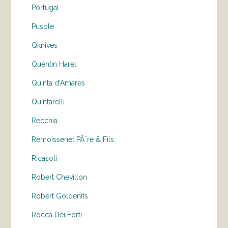
Portugal
Pusole
Qknives
Quentin Harel
Quinta d'Amares
Quintarelli
Recchia
Remoissenet PÃ¨re & Fils
Ricasoli
Robert Chevillon
Robert Goldenits
Rocca Dei Forti