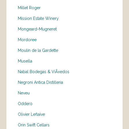
Millet Roger
Mission Estate Winery
Mongeard-Mugneret
Mordoree
Moulin de la Gardette
Musella
Nabal Bodegas & ViÃ±edos
Negroni Antica Distilleria
Neveu
Oddero
Olivier Leflaive
Orin Swift Cellars