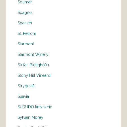
Soumah
Spagnol
Spanien
St. Petroni
Starmont
Starmont Winery
Stefan Bietighöfer
Stony Hill Vineard
Strygestål
Suavia
SURUDO kniv serie
Sylvain Morey