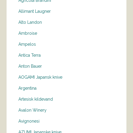
Agricola Brandini
Allimant Laugner
Alto Landon
Ambroise
Ampelos
Antica Terra
Anton Bauer
AOGAMI Japansk knive
Argentina
Artesisk kildevand
Avalon Winery
Avignonesi
AZUMI Japanske knive