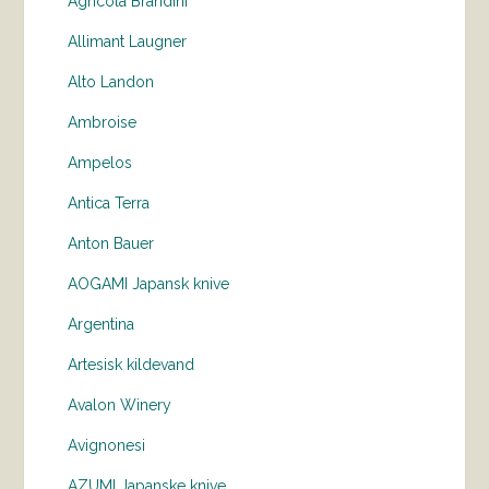
Agricola Brandini
Allimant Laugner
Alto Landon
Ambroise
Ampelos
Antica Terra
Anton Bauer
AOGAMI Japansk knive
Argentina
Artesisk kildevand
Avalon Winery
Avignonesi
AZUMI Japanske knive