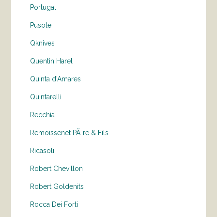
Portugal
Pusole
Qknives
Quentin Harel
Quinta d'Amares
Quintarelli
Recchia
Remoissenet PÃ¨re & Fils
Ricasoli
Robert Chevillon
Robert Goldenits
Rocca Dei Forti