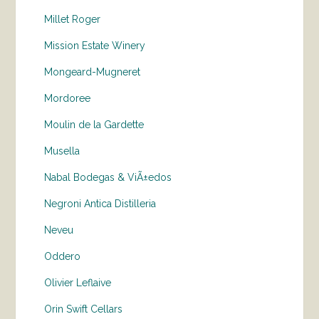
Millet Roger
Mission Estate Winery
Mongeard-Mugneret
Mordoree
Moulin de la Gardette
Musella
Nabal Bodegas & ViÃ±edos
Negroni Antica Distilleria
Neveu
Oddero
Olivier Leflaive
Orin Swift Cellars