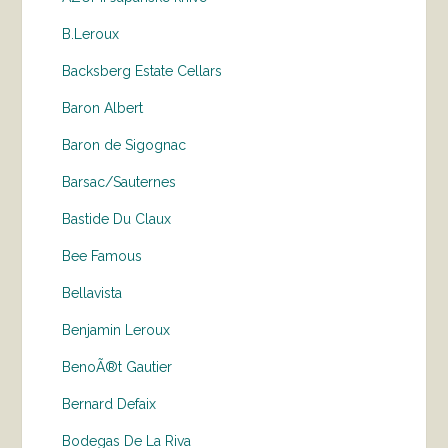
B.Leroux
Backsberg Estate Cellars
Baron Albert
Baron de Sigognac
Barsac/Sauternes
Bastide Du Claux
Bee Famous
Bellavista
Benjamin Leroux
BenoÃ®t Gautier
Bernard Defaix
Bodegas De La Riva