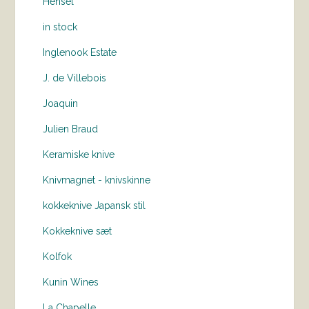
Hensel
in stock
Inglenook Estate
J. de Villebois
Joaquin
Julien Braud
Keramiske knive
Knivmagnet - knivskinne
kokkeknive Japansk stil
Kokkeknive sæt
Kolfok
Kunin Wines
La Chapelle