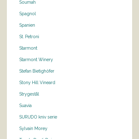
Soumah
Spagnol
Spanien
St. Petroni
Starmont
Starmont Winery
Stefan Bietighöfer
Stony Hill Vineard
Strygestål
Suavia
SURUDO kniv serie
Sylvain Morey