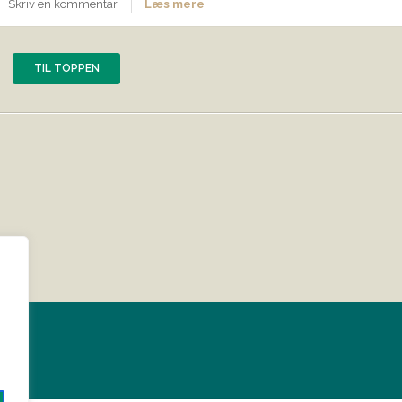
Skriv en kommentar
Læs mere
TIL TOPPEN
?
.