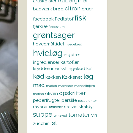
Auberginer
artiskokker
citron
bagværk
brød
druer
fisk
facebook
Fedtstof
fjerkræ
flødeskum
grøntsager
hovedmåltidet
hvedebrød
hvidløg
ingefær
ingredienser
kartofler
krydderurter
kyllingekød
kål
kød
løg
køkken
Køkkenet
mad
maden
madvarer
mandolinjern
opskrifter
oliven
merian
peberfrugter
persille
restauranter
råvarer
safran
skaldyr
rødbeder
suppe
tomater
vin
svinekød
øl
zucchini