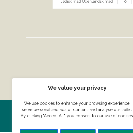
Jødisk mad
Udenlandsk mad
0
We value your privacy
We use cookies to enhance your browsing experience,
serve personalised ads or content, and analyse our traffic.
Har du en konge ret du vil dele
By clicking "Accept All", you consent to our use of cookies