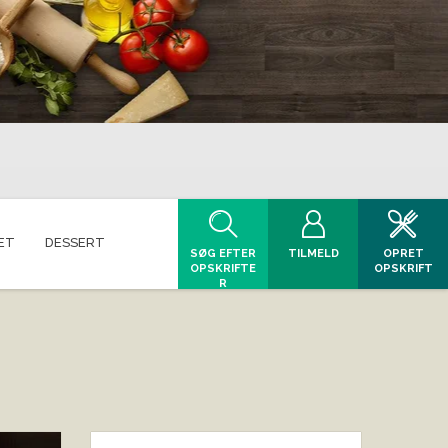
ET
DESSERT
SØG EFTER
TILMELD
OPRET
OPSKRIFTE
OPSKRIFT
R