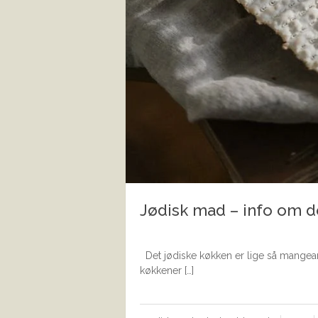
Jødisk mad – info om d
Det jødiske køkken er lige så mangear
køkkener […]