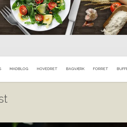
S
MADBLOG
HOVEDRET
BAGVÆRK
FORRET
BUFF
st