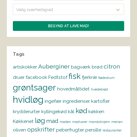
Vælg sværhedsgrad
Tags
Auberginer
citron
artiskokker
bagværk
brød
fisk
druer
facebook
Fedtstof
fjerkræ
flødeskum
grøntsager
hovedmåltidet
hvedebrød
hvidløg
ingefær
ingredienser
kartofler
kød
krydderurter
kyllingekød
kål
køkken
løg
mad
Køkkenet
maden
madvarer
mandolinjern
merian
opskrifter
oliven
peberfrugter
persille
restauranter