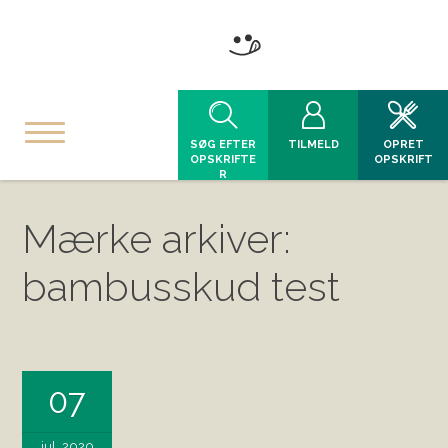
SØG EFTER
TILMELD
OPRET
OPSKRIFTE
OPSKRIFT
R
Mærke arkiver:
bambusskud test
07
jul, 2020