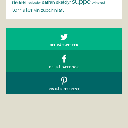
suppe
råvarer
safran
skaldyr
rødbeder
svinekød
tomater
øl
vin
zucchini
DEL PÅ TWITTER
DEL PÅ FACEBOOK
PIN PÅ PINTEREST