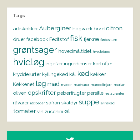
Tags
Auberginer
citron
artiskokker
bagværk
brød
fisk
druer
facebook
Fedtstof
fjerkræ
flødeskum
grøntsager
hovedmåltidet
hvedebrød
hvidløg
ingefær
ingredienser
kartofler
kød
krydderurter
kyllingekød
kål
køkken
løg
mad
Køkkenet
maden
madvarer
mandolinjern
merian
opskrifter
oliven
peberfrugter
persille
restauranter
suppe
råvarer
safran
skaldyr
rødbeder
svinekød
tomater
øl
vin
zucchini