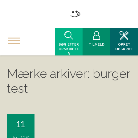
SØG EFTER
TILMELD
OPRET
OPSKRIFTE
OPSKRIFT
R
Mærke arkiver: burger
test
11
dec, 2019