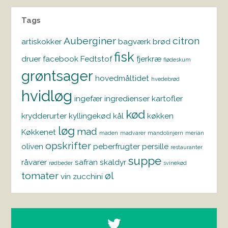
Tags
Auberginer
citron
artiskokker
bagværk
brød
fisk
druer
facebook
Fedtstof
fjerkræ
flødeskum
grøntsager
hovedmåltidet
hvedebrød
hvidløg
ingefær
ingredienser
kartofler
kød
krydderurter
kyllingekød
kål
køkken
løg
mad
Køkkenet
maden
madvarer
mandolinjern
merian
opskrifter
oliven
peberfrugter
persille
restauranter
suppe
råvarer
safran
skaldyr
rødbeder
svinekød
tomater
øl
vin
zucchini