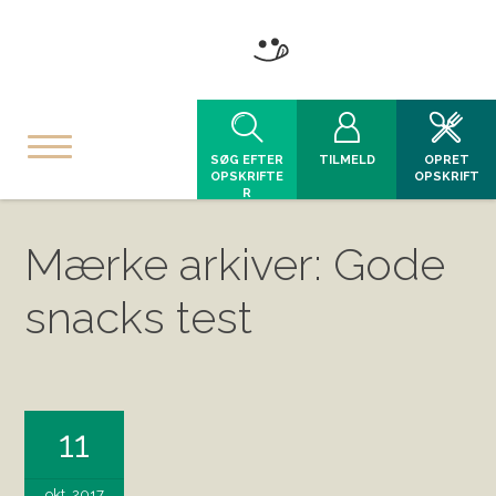
SØG EFTER
TILMELD
OPRET
OPSKRIFTE
OPSKRIFT
R
Mærke arkiver: Gode
snacks test
11
okt, 2017