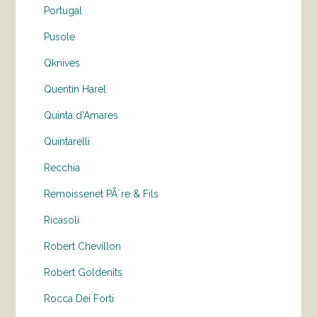
Portugal
Pusole
Qknives
Quentin Harel
Quinta d'Amares
Quintarelli
Recchia
Remoissenet PÃ¨re & Fils
Ricasoli
Robert Chevillon
Robert Goldenits
Rocca Dei Forti