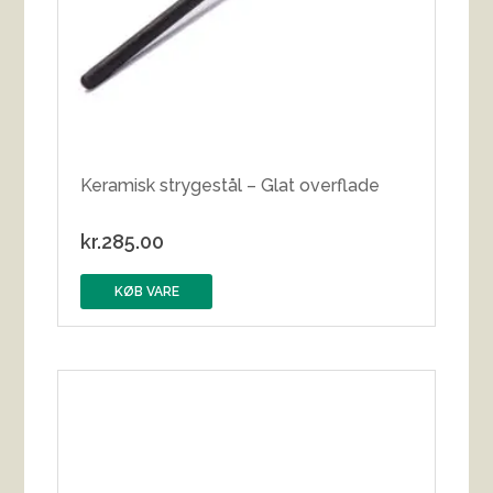
Keramisk strygestål – Glat overflade
kr.
285.00
KØB VARE