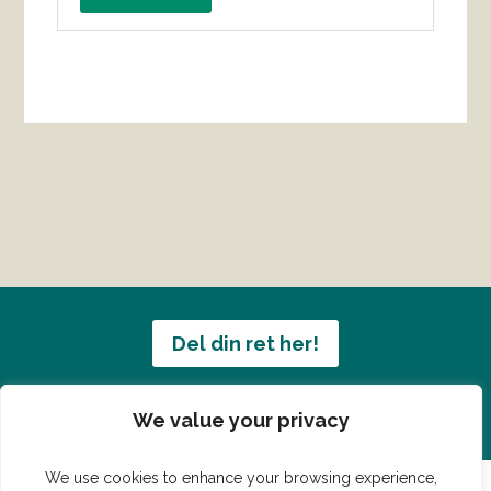
Del din ret her!
Har du en konge ret du vil dele?
We value your privacy
We use cookies to enhance your browsing experience,