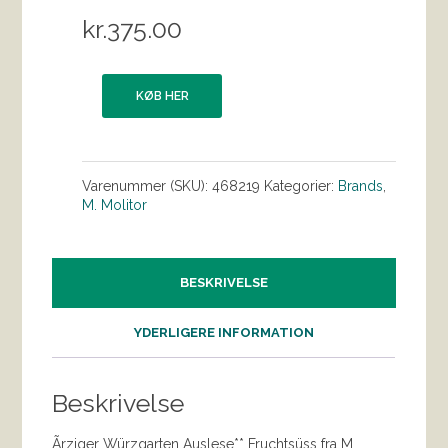
kr.
375.00
KØB HER
Varenummer (SKU):
468219
Kategorier:
Brands
,
M. Molitor
BESKRIVELSE
YDERLIGERE INFORMATION
Beskrivelse
Ãrziger Würzgarten Auslese** Fruchtsüss fra M.