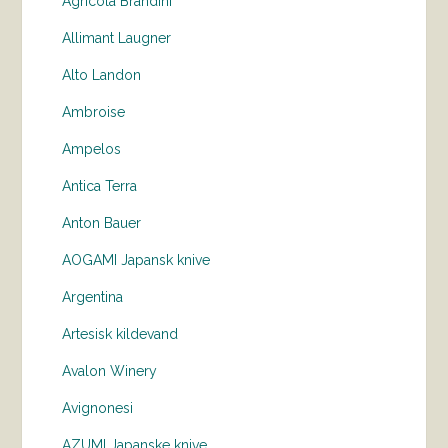
Agricola Brandini
Allimant Laugner
Alto Landon
Ambroise
Ampelos
Antica Terra
Anton Bauer
AOGAMI Japansk knive
Argentina
Artesisk kildevand
Avalon Winery
Avignonesi
AZUMI Japanske knive