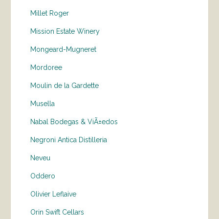
Millet Roger
Mission Estate Winery
Mongeard-Mugneret
Mordoree
Moulin de la Gardette
Musella
Nabal Bodegas & ViÃ±edos
Negroni Antica Distilleria
Neveu
Oddero
Olivier Leflaive
Orin Swift Cellars