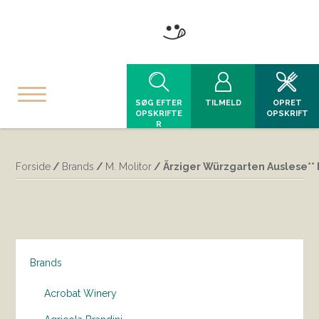
SØG EFTER
TILMELD
OPRET
OPSKRIFTE
OPSKRIFT
R
Forside
/
Brands
/
M. Molitor
/ Ãrziger Würzgarten Auslese** 
Brands
Acrobat Winery