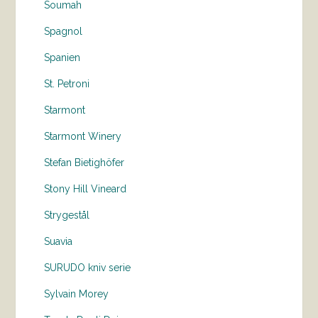
Soumah
Spagnol
Spanien
St. Petroni
Starmont
Starmont Winery
Stefan Bietighöfer
Stony Hill Vineard
Strygestål
Suavia
SURUDO kniv serie
Sylvain Morey