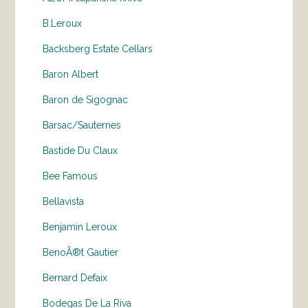
B.Leroux
Backsberg Estate Cellars
Baron Albert
Baron de Sigognac
Barsac/Sauternes
Bastide Du Claux
Bee Famous
Bellavista
Benjamin Leroux
BenoÃ®t Gautier
Bernard Defaix
Bodegas De La Riva