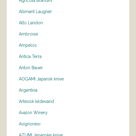
Agricola Brandini
Allimant Laugner
Alto Landon
Ambroise
Ampelos
Antica Terra
Anton Bauer
AOGAMI Japansk knive
Argentina
Artesisk kildevand
Avalon Winery
Avignonesi
AZUMI Japanske knive