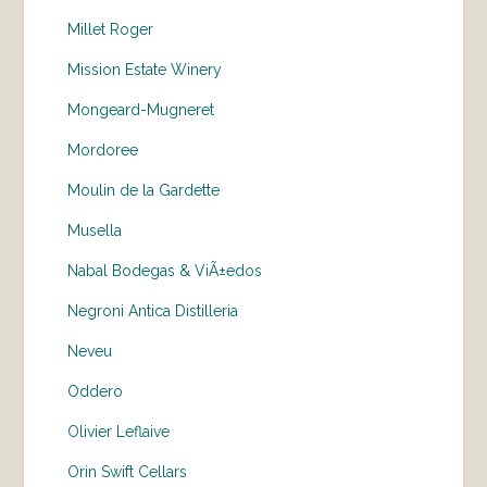
Millet Roger
Mission Estate Winery
Mongeard-Mugneret
Mordoree
Moulin de la Gardette
Musella
Nabal Bodegas & ViÃ±edos
Negroni Antica Distilleria
Neveu
Oddero
Olivier Leflaive
Orin Swift Cellars