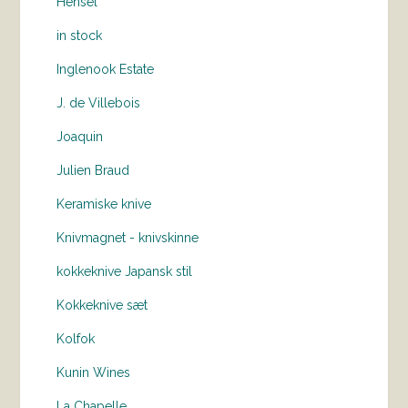
Hensel
in stock
Inglenook Estate
J. de Villebois
Joaquin
Julien Braud
Keramiske knive
Knivmagnet - knivskinne
kokkeknive Japansk stil
Kokkeknive sæt
Kolfok
Kunin Wines
La Chapelle