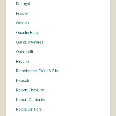
Portugal
Pusole
Qknives
Quentin Harel
Quinta d'Amares
Quintarelli
Recchia
Remoissenet PÃ¨re & Fils
Ricasoli
Robert Chevillon
Robert Goldenits
Rocca Dei Forti