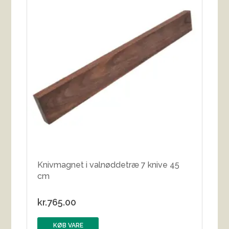
Knivmagnet i valnøddetræ 7 knive 45
cm
kr.
765.00
KØB VARE