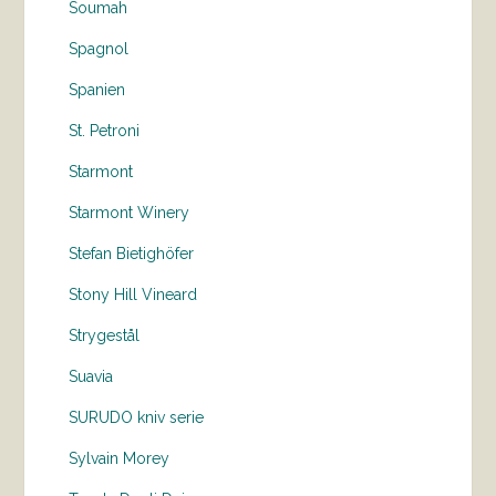
Soumah
Spagnol
Spanien
St. Petroni
Starmont
Starmont Winery
Stefan Bietighöfer
Stony Hill Vineard
Strygestål
Suavia
SURUDO kniv serie
Sylvain Morey