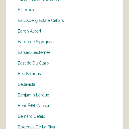
B.Leroux
Backsberg Estate Cellars
Baron Albert
Baron de Sigognac
Barsac/Sauternes
Bastide Du Claux
Bee Famous
Bellavista
Benjamin Leroux
BenoÃ®t Gautier
Bernard Defaix
Bodegas De La Riva