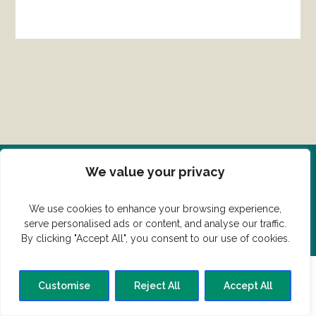
We value your privacy
Del din ret her!
We use cookies to enhance your browsing experience,
Har du en konge ret du vil dele?
serve personalised ads or content, and analyse our traffic.
By clicking "Accept All", you consent to our use of cookies.
Customise
Reject All
Accept All
© Vildmedmad.dk 2019. God og nem mad!