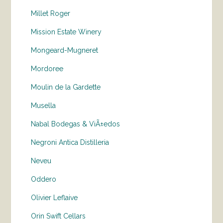
Millet Roger
Mission Estate Winery
Mongeard-Mugneret
Mordoree
Moulin de la Gardette
Musella
Nabal Bodegas & ViÃ±edos
Negroni Antica Distilleria
Neveu
Oddero
Olivier Leflaive
Orin Swift Cellars