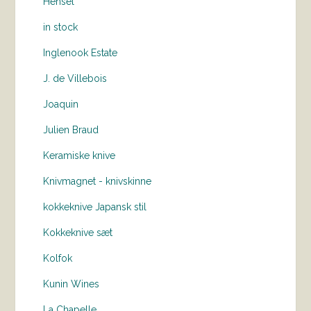
Hensel
in stock
Inglenook Estate
J. de Villebois
Joaquin
Julien Braud
Keramiske knive
Knivmagnet - knivskinne
kokkeknive Japansk stil
Kokkeknive sæt
Kolfok
Kunin Wines
La Chapelle