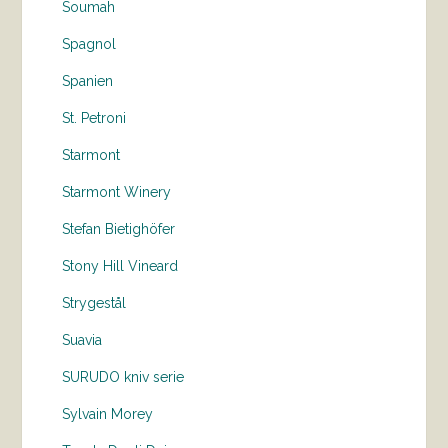
Soumah
Spagnol
Spanien
St. Petroni
Starmont
Starmont Winery
Stefan Bietighöfer
Stony Hill Vineard
Strygestål
Suavia
SURUDO kniv serie
Sylvain Morey