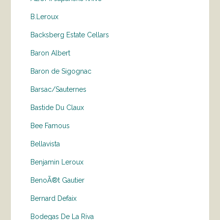
B.Leroux
Backsberg Estate Cellars
Baron Albert
Baron de Sigognac
Barsac/Sauternes
Bastide Du Claux
Bee Famous
Bellavista
Benjamin Leroux
BenoÃ®t Gautier
Bernard Defaix
Bodegas De La Riva