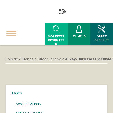
SØG EFTER
TILMELD
OPRET
OPSKRIFTE
OPSKRIFT
R
Forside
/
Brands
/
Olivier Leflaive
/ Auxey-Duresses fra Olivier
Brands
Acrobat Winery