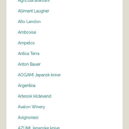
Agricola Brandini
Allimant Laugner
Alto Landon
Ambroise
Ampelos
Antica Terra
Anton Bauer
AOGAMI Japansk knive
Argentina
Artesisk kildevand
Avalon Winery
Avignonesi
AZUMI Japanske knive