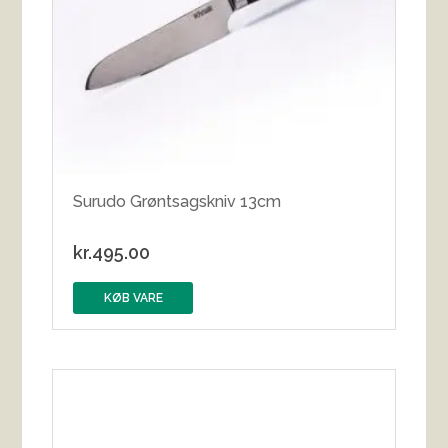
Surudo Grøntsagskniv 13cm
kr.
495.00
KØB VARE