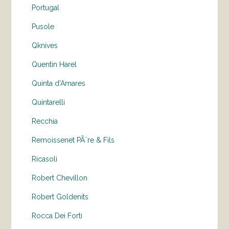
Portugal
Pusole
Qknives
Quentin Harel
Quinta d'Amares
Quintarelli
Recchia
Remoissenet PÃ¨re & Fils
Ricasoli
Robert Chevillon
Robert Goldenits
Rocca Dei Forti