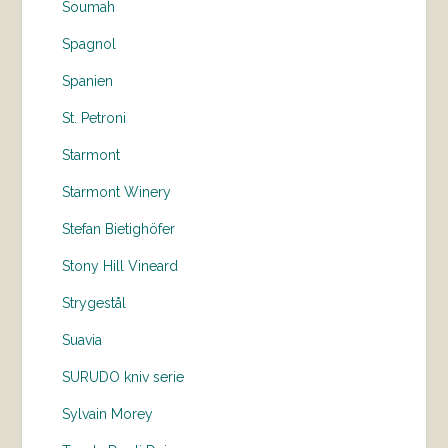
Soumah
Spagnol
Spanien
St. Petroni
Starmont
Starmont Winery
Stefan Bietighöfer
Stony Hill Vineard
Strygestål
Suavia
SURUDO kniv serie
Sylvain Morey