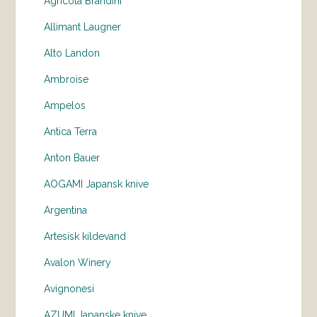
Agricola Brandini
Allimant Laugner
Alto Landon
Ambroise
Ampelos
Antica Terra
Anton Bauer
AOGAMI Japansk knive
Argentina
Artesisk kildevand
Avalon Winery
Avignonesi
AZUMI Japanske knive