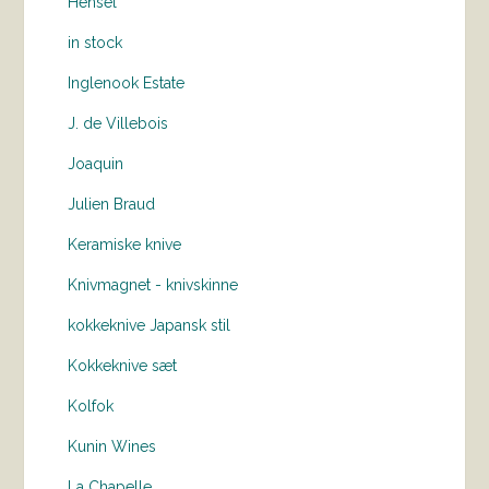
Hensel
in stock
Inglenook Estate
J. de Villebois
Joaquin
Julien Braud
Keramiske knive
Knivmagnet - knivskinne
kokkeknive Japansk stil
Kokkeknive sæt
Kolfok
Kunin Wines
La Chapelle