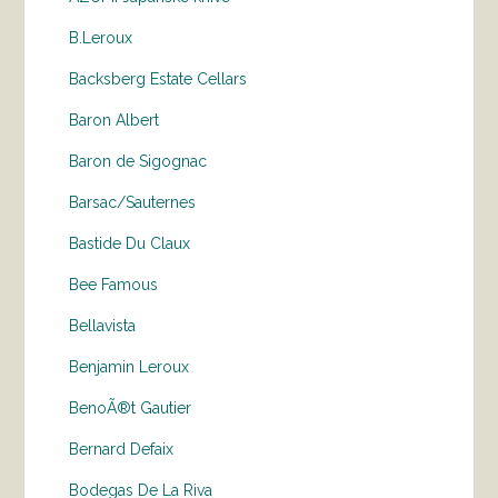
B.Leroux
Backsberg Estate Cellars
Baron Albert
Baron de Sigognac
Barsac/Sauternes
Bastide Du Claux
Bee Famous
Bellavista
Benjamin Leroux
BenoÃ®t Gautier
Bernard Defaix
Bodegas De La Riva