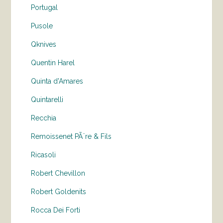
Portugal
Pusole
Qknives
Quentin Harel
Quinta d'Amares
Quintarelli
Recchia
Remoissenet PÃ¨re & Fils
Ricasoli
Robert Chevillon
Robert Goldenits
Rocca Dei Forti