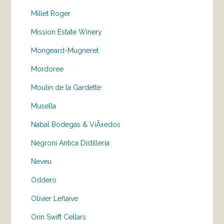
Millet Roger
Mission Estate Winery
Mongeard-Mugneret
Mordoree
Moulin de la Gardette
Musella
Nabal Bodegas & ViÃ±edos
Negroni Antica Distilleria
Neveu
Oddero
Olivier Leflaive
Orin Swift Cellars