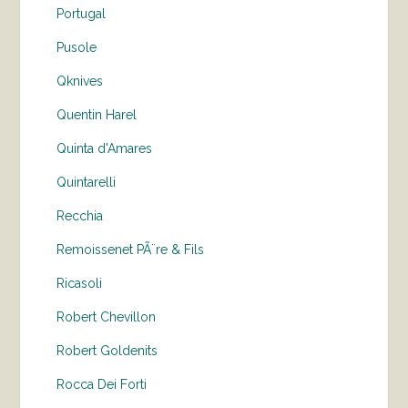
Portugal
Pusole
Qknives
Quentin Harel
Quinta d'Amares
Quintarelli
Recchia
Remoissenet PÃ¨re & Fils
Ricasoli
Robert Chevillon
Robert Goldenits
Rocca Dei Forti