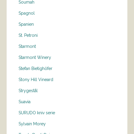
Soumah
Spagnol
Spanien
St. Petroni
Starmont
Starmont Winery
Stefan Bietighöfer
Stony Hill Vineard
Strygestål
Suavia
SURUDO kniv serie
Sylvain Morey