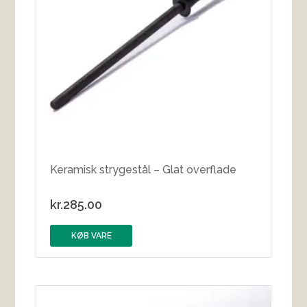
Keramisk strygestål – Glat overflade
kr.
285.00
KØB VARE