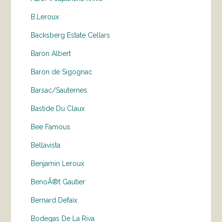
B.Leroux
Backsberg Estate Cellars
Baron Albert
Baron de Sigognac
Barsac/Sauternes
Bastide Du Claux
Bee Famous
Bellavista
Benjamin Leroux
BenoÃ®t Gautier
Bernard Defaix
Bodegas De La Riva