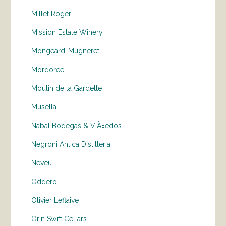
Millet Roger
Mission Estate Winery
Mongeard-Mugneret
Mordoree
Moulin de la Gardette
Musella
Nabal Bodegas & ViÃ±edos
Negroni Antica Distilleria
Neveu
Oddero
Olivier Leflaive
Orin Swift Cellars