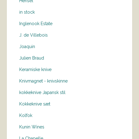
Hensel
in stock
Inglenook Estate
J. de Villebois
Joaquin
Julien Braud
Keramiske knive
Knivmagnet - knivskinne
kokkeknive Japansk stil
Kokkeknive sæt
Kolfok
Kunin Wines
La Chapelle