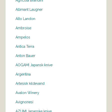
Agricola Brandini
Allimant Laugner
Alto Landon
Ambroise
Ampelos
Antica Terra
Anton Bauer
AOGAMI Japansk knive
Argentina
Artesisk kildevand
Avalon Winery
Avignonesi
AZUMI Japanske knive