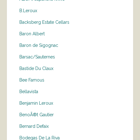
B.Leroux
Backsberg Estate Cellars
Baron Albert
Baron de Sigognac
Barsac/Sauternes
Bastide Du Claux
Bee Famous
Bellavista
Benjamin Leroux
BenoÃ®t Gautier
Bernard Defaix
Bodegas De La Riva