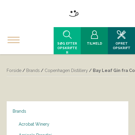
SØG EFTER
TILMELD
OPRET
OPSKRIFTE
OPSKRIFT
R
Forside
/
Brands
/
Copenhagen Distillery
/ Bay Leaf Gin fra C
Brands
Acrobat Winery