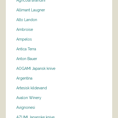
Agricola Brandini
Allimant Laugner
Alto Landon
Ambroise
Ampelos
Antica Terra
Anton Bauer
AOGAMI Japansk knive
Argentina
Artesisk kildevand
Avalon Winery
Avignonesi
AZUMI Japanske knive