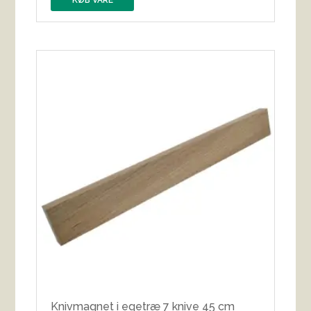
KØB VARE
Knivmagnet i egetræ 7 knive 45 cm