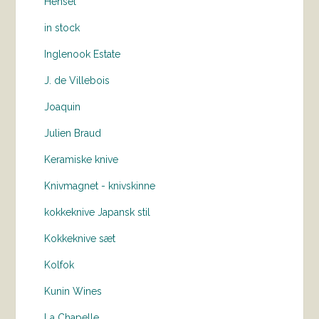
Hensel
in stock
Inglenook Estate
J. de Villebois
Joaquin
Julien Braud
Keramiske knive
Knivmagnet - knivskinne
kokkeknive Japansk stil
Kokkeknive sæt
Kolfok
Kunin Wines
La Chapelle