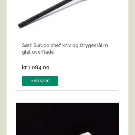
Sæt: Surudo chef kniv og strygestål m.
glat overflade
kr.
1,084.00
KØB VARE