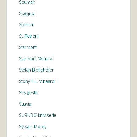
Soumah
Spagnol
Spanien
St. Petroni
Starmont
Starmont Winery
Stefan Bietighöfer
Stony Hill Vineard
Strygestål
Suavia
SURUDO kniv serie
Sylvain Morey