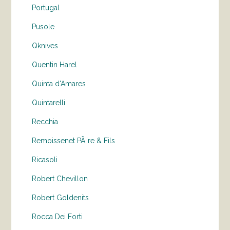
Portugal
Pusole
Qknives
Quentin Harel
Quinta d'Amares
Quintarelli
Recchia
Remoissenet PÃ¨re & Fils
Ricasoli
Robert Chevillon
Robert Goldenits
Rocca Dei Forti