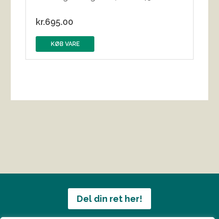
kr.
695.00
KØB VARE
Del din ret her!