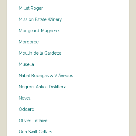
Millet Roger
Mission Estate Winery
Mongeard-Mugneret
Mordoree
Moulin de la Gardette
Musella
Nabal Bodegas & ViÃ±edos
Negroni Antica Distilleria
Neveu
Oddero
Olivier Leflaive
Orin Swift Cellars