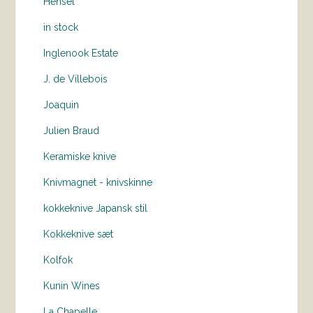
Hensel
in stock
Inglenook Estate
J. de Villebois
Joaquin
Julien Braud
Keramiske knive
Knivmagnet - knivskinne
kokkeknive Japansk stil
Kokkeknive sæt
Kolfok
Kunin Wines
La Chapelle