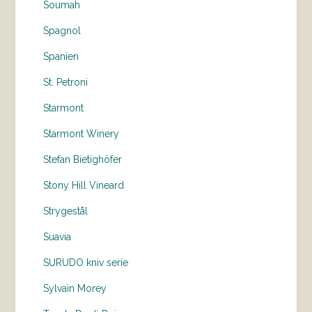
Soumah
Spagnol
Spanien
St. Petroni
Starmont
Starmont Winery
Stefan Bietighöfer
Stony Hill Vineard
Strygestål
Suavia
SURUDO kniv serie
Sylvain Morey