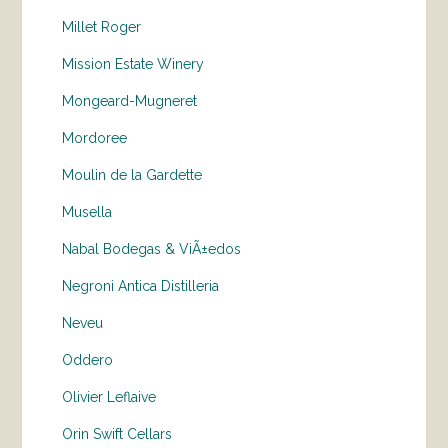
Millet Roger
Mission Estate Winery
Mongeard-Mugneret
Mordoree
Moulin de la Gardette
Musella
Nabal Bodegas & ViÃ±edos
Negroni Antica Distilleria
Neveu
Oddero
Olivier Leflaive
Orin Swift Cellars