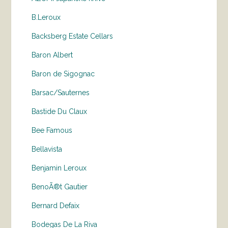
B.Leroux
Backsberg Estate Cellars
Baron Albert
Baron de Sigognac
Barsac/Sauternes
Bastide Du Claux
Bee Famous
Bellavista
Benjamin Leroux
BenoÃ®t Gautier
Bernard Defaix
Bodegas De La Riva