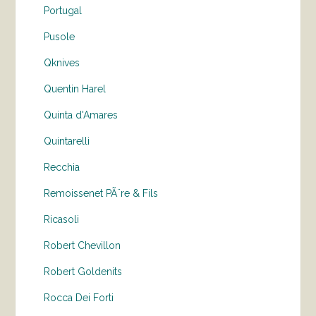
Portugal
Pusole
Qknives
Quentin Harel
Quinta d'Amares
Quintarelli
Recchia
Remoissenet PÃ¨re & Fils
Ricasoli
Robert Chevillon
Robert Goldenits
Rocca Dei Forti