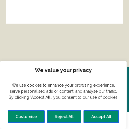
We value your privacy
Del din ret her!
We use cookies to enhance your browsing experience,
serve personalised ads or content, and analyse our traffic.
Har du en konge ret du vil dele?
By clicking "Accept All", you consent to our use of cookies.
Customise
Reject All
Accept All