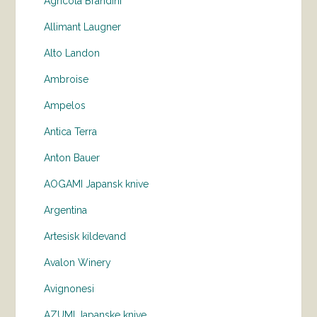
Agricola Brandini
Allimant Laugner
Alto Landon
Ambroise
Ampelos
Antica Terra
Anton Bauer
AOGAMI Japansk knive
Argentina
Artesisk kildevand
Avalon Winery
Avignonesi
AZUMI Japanske knive