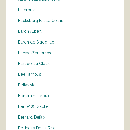
B.Leroux
Backsberg Estate Cellars
Baron Albert
Baron de Sigognac
Barsac/Sauternes
Bastide Du Claux
Bee Famous
Bellavista
Benjamin Leroux
BenoÃ®t Gautier
Bernard Defaix
Bodegas De La Riva