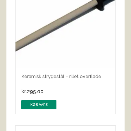
Keramisk strygestål – rillet overflade
kr.
295.00
KØB VARE