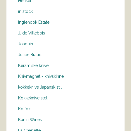
Hensel
in stock
Inglenook Estate
J. de Villebois
Joaquin
Julien Braud
Keramiske knive
Knivmagnet - knivskinne
kokkeknive Japansk stil
Kokkeknive sæt
Kolfok
Kunin Wines
La Chapelle