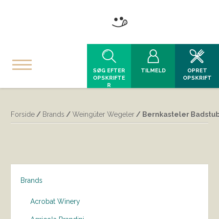
SØG EFTER
TILMELD
OPRET
OPSKRIFTE
OPSKRIFT
R
Forside
/
Brands
/
Weingüter Wegeler
/ Bernkasteler Badstub
Brands
Acrobat Winery