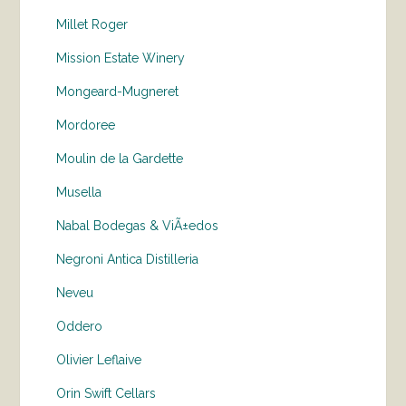
Millet Roger
Mission Estate Winery
Mongeard-Mugneret
Mordoree
Moulin de la Gardette
Musella
Nabal Bodegas & ViÃ±edos
Negroni Antica Distilleria
Neveu
Oddero
Olivier Leflaive
Orin Swift Cellars