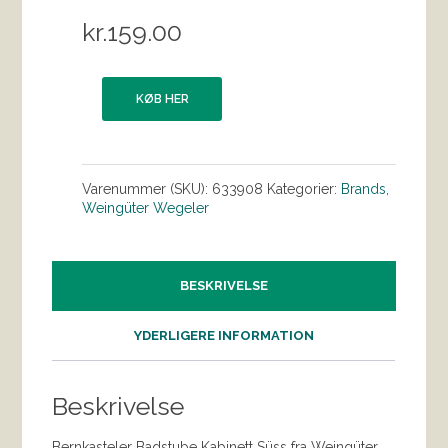
kr.
159.00
KØB HER
Varenummer (SKU):
633908
Kategorier:
Brands
,
Weingüter Wegeler
BESKRIVELSE
YDERLIGERE INFORMATION
Beskrivelse
Bernkasteler Badstube Kabinett Süss fra Weingüter