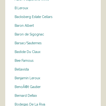
B.Leroux
Backsberg Estate Cellars
Baron Albert
Baron de Sigognac
Barsac/Sauternes
Bastide Du Claux
Bee Famous
Bellavista
Benjamin Leroux
BenoÃ®t Gautier
Bernard Defaix
Bodegas De La Riva