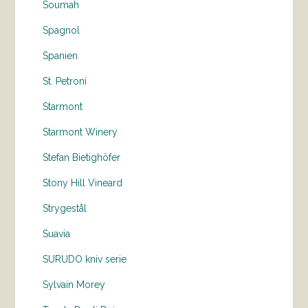
Soumah
Spagnol
Spanien
St. Petroni
Starmont
Starmont Winery
Stefan Bietighöfer
Stony Hill Vineard
Strygestål
Suavia
SURUDO kniv serie
Sylvain Morey