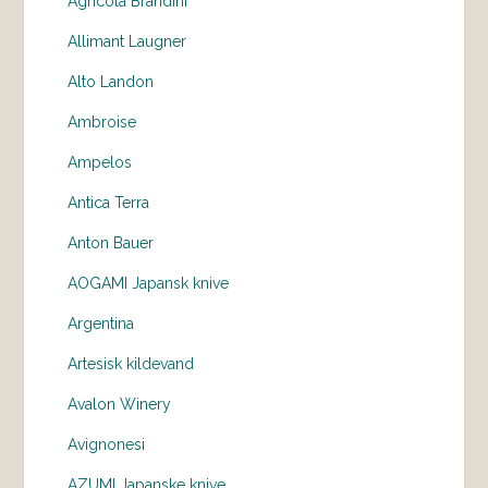
Agricola Brandini
Allimant Laugner
Alto Landon
Ambroise
Ampelos
Antica Terra
Anton Bauer
AOGAMI Japansk knive
Argentina
Artesisk kildevand
Avalon Winery
Avignonesi
AZUMI Japanske knive