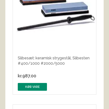
Slibesæt: keramisk strygestål, Slibesten
#400/1000 #2000/5000
kr.
987.00
KØB VARE