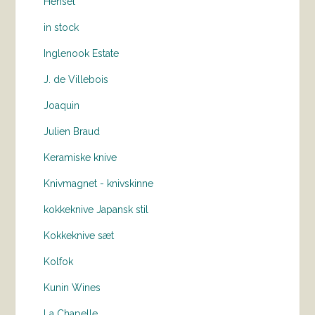
Hensel
in stock
Inglenook Estate
J. de Villebois
Joaquin
Julien Braud
Keramiske knive
Knivmagnet - knivskinne
kokkeknive Japansk stil
Kokkeknive sæt
Kolfok
Kunin Wines
La Chapelle