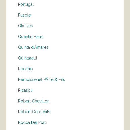
Portugal
Pusole
Qknives
Quentin Harel
Quinta d'Amares
Quintarelli
Recchia
Remoissenet PÃ¨re & Fils
Ricasoli
Robert Chevillon
Robert Goldenits
Rocca Dei Forti