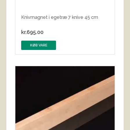
Knivmagnet i egetræ 7 knive 45 cm
kr.
695.00
KØB VARE